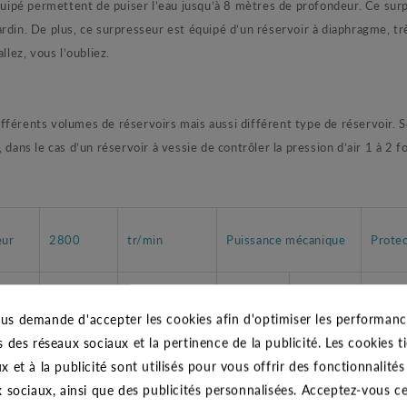
quipé permettent de puiser l’eau jusqu’à 8 mètres de profondeur. Ce surpr
rdin. De plus, ce surpresseur est équipé d’un réservoir à diaphragme, trè
llez, vous l’oubliez.
rents volumes de réservoirs mais aussi différent type de réservoir. 
dans le cas d’un réservoir à vessie de contrôler la pression d’air 1 à 2 fo
eur
2800
tr/min
Puissance mécanique
Protec
Intensité
Condensateur
ion
(kW)
(CV)
IP 44
(A)
(µF)
us demande d'accepter les cookies afin d'optimiser les performance
s des réseaux sociaux et la pertinence de la publicité. Les cookies ti
NO
x et à la publicité sont utilisés pour vous offrir des fonctionnalité
6,6
25
1
1,36
CLASS
 V
x sociaux, ainsi que des publicités personnalisées. Acceptez-vous c