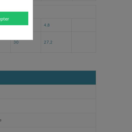
pter
4,2
4,8
30
27,2
e