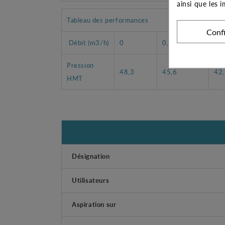
ainsi que les 
Tableau des performances
Conf
Débit (m3/h)
0
0,6
1,2
Pression
48,3
45,6
42
HMT
Désignation
Utilisateurs
Aspiration sur