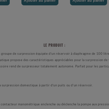
nier
Ajouter au panier
Ajouter au panier
LE PRODUIT :
 de surpression équipée d’un réservoir à diaphragme de 100 litres
atique propose des caractéristiques appréciables pour la surpression d
oire rend de surpresseur totalement autonome. Parfait pour les particu
urpression domestique à partir d’un puits ou d’un réservoir.
contacteur manométrique enclenche ou déclenche la pompe aux pressio