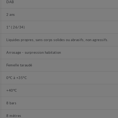
DAB
2 ans
1" ( 26/34)
Liquides propres, sans corps solides ou abrasifs, non agressifs.
Arrosage - surpression habitation
Femelle taraudé
0°C à +35°C
+40°C
8 bars
8 mètres