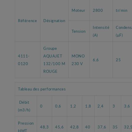
Moteur
2800
tr/min
Référence
Désignation
Intensité
Condens
Tension
(A)
(µF)
Groupe
4111-
AQUAJET
MONO
6,6
25
0120
132/100 M
230 V
ROUGE
Tableau des performances
Débit
0
0,6
1,2
1,8
2,4
3
3,6
(m3/h)
Pression
48,3
45,6
42,8
40
37,6
35
32,
HMT