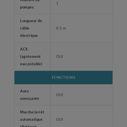
1
pompes
Longueur de
câble
0.5 m
électrique
ACS
(agréement
OUI
eau potable)
FONCTIONS
Auto
OUI
amorçante
Marche/arrêt
automatique
OUI
(flotteur)