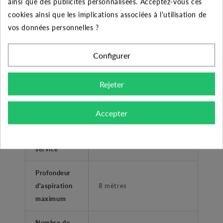
ainsi que des publicités personnalisées. Acceptez-vous ces
cookies ainsi que les implications associées à l'utilisation de
Plage de
vos données personnelles ?
température
0°C à +40 °C
liquide
Configurer
Température
Rejeter
ambiante
+40°C
maximum
Accepter
Pression
maximum de
8 bars
service
Profondeur
d'aspiration
8 mètres
maximum
Nombre de