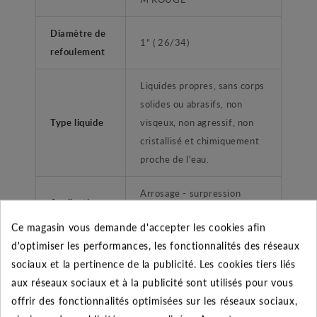
Diamètre de
1" ( 26/34)
refoulement
Liquides propres, sans corps
solides ou abrasifs, non
Type liquide
visqeux, non agressif, non
cristallisé et chimiquement
proche de l'eau.
Arrosage - surpression
Application
habitation
Ce magasin vous demande d'accepter les cookies afin
d'optimiser les performances, les fonctionnalités des réseaux
Type de
Femelle taraudé
sociaux et la pertinence de la publicité. Les cookies tiers liés
refoulement
aux réseaux sociaux et à la publicité sont utilisés pour vous
Groupe de surpression-
offrir des fonctionnalités optimisées sur les réseaux sociaux,
Gammes
réservoir à vessie