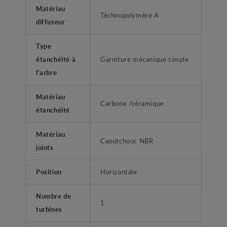
Matériau
Téchnopolymère A
diffuseur
Type
étanchéité à
Garniture mécanique simple
l'arbre
Matériau
Carbone /céramique
étanchéité
Matériau
Caoutchouc NBR
joints
Position
Horizontale
Nombre de
1
turbines