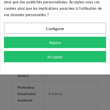
ainsi que des publicités personnalisées. Acceptez-vous ces
réservoir à vessie
cookies ainsi que les implications associées à l'utilisation de
Plage de
vos données personnelles ?
température
0°C à +40 °C
liquide
Configurer
Température
Rejeter
ambiante
+40°C
maximum
Accepter
Pression
maximum de
8 bars
service
Profondeur
d'aspiration
8 mètres
maximum