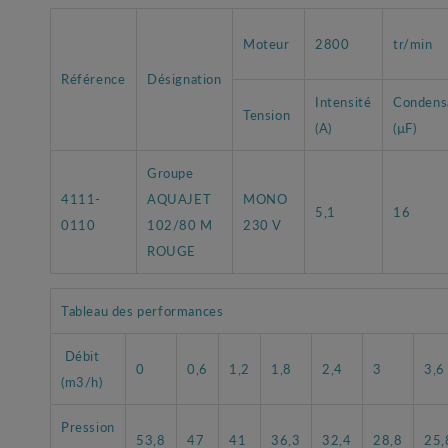
Moteur
2800
tr/min
Référence
Désignation
Intensité
Condens
Tension
(A)
(µF)
Groupe
4111-
AQUAJET
MONO
5,1
16
0110
102/80 M
230 V
ROUGE
Tableau des performances
Débit
0
0,6
1,2
1,8
2,4
3
3,6
(m3/h)
Pression
53,8
47
41
36,3
32,4
28,8
25,