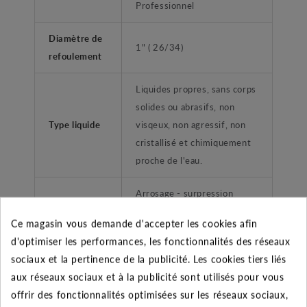
Professionnel
Diamètre de
1" ( 26/34)
refoulement
Liquides propres, sans corps
solides ou abrasifs, non
Type liquide
visqeux, non agressif, non
cristallisé et chimiquement
proche de l'eau.
Arrosage - surpression
Application
habitation
Ce magasin vous demande d'accepter les cookies afin
d'optimiser les performances, les fonctionnalités des réseaux
Type de
Femelle taraudé
sociaux et la pertinence de la publicité. Les cookies tiers liés
refoulement
aux réseaux sociaux et à la publicité sont utilisés pour vous
offrir des fonctionnalités optimisées sur les réseaux sociaux,
Groupe de surpression-
Gammes