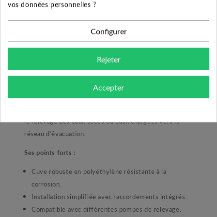
vos données personnelles ?
Le D-TANK 100 est une cuve de relevage compacte
conçue pour la collecte et l’évacuation des eaux usées
Configurer
domestiques. Fabriquée en polyéthylène, elle offre une
excellente résistance mécanique et chimique. Elle est
équipée de raccordements pour faciliter l’installation
Rejeter
d’une pompe immergée et des tuyauteries associées.
Accepter
Domaine d’utilisation :
Convient pour les installations domestiques nécessitant
le relevage des eaux usées ou eaux chargées vers le
réseau d’évacuation.
Ses points forts :
Cuve robuste en polyéthylène résistante à la
corrosion.
Installation simplifiée avec raccordements intégrés.
Compatible avec différentes pompes de relevage.