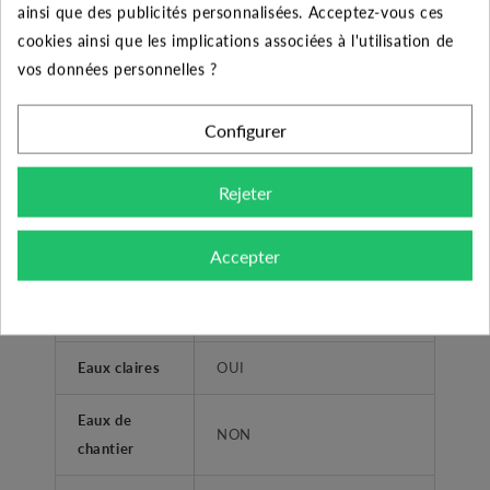
ainsi que des publicités personnalisées. Acceptez-vous ces
Désignation
BEST BOX G avec pompe
cookies ainsi que les implications associées à l'utilisation de
vos données personnelles ?
Garantie
2 ans
Configurer
Fabricant
EBARA
Type liquide
Eaux usées, pluie, drainage
Rejeter
Relevage d'eaux claires ou
Application
Accepter
peu chargées
Gammes
BEST BOX
Eaux claires
OUI
Eaux de
NON
chantier