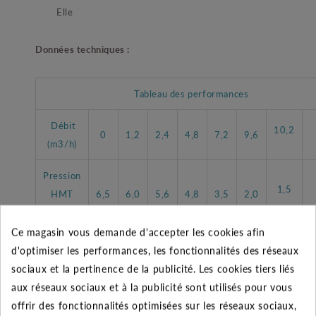
Elle
Données techniques :
Tableau des performances
Débit
10,2
0
1,2
2,4
4,8
7,2
9,6
(m3/h)
Pression
1,5
HMT
6,5
6,0
5,6
4,8
3,5
2,0
(m)
Ce magasin vous demande d'accepter les cookies afin
d'optimiser les performances, les fonctionnalités des réseaux
sociaux et la pertinence de la publicité. Les cookies tiers liés
aux réseaux sociaux et à la publicité sont utilisés pour vous
CARACTÉRISTIQUES GÉNÉRALES
offrir des fonctionnalités optimisées sur les réseaux sociaux,