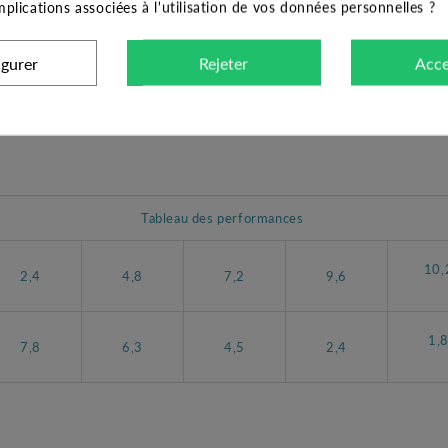
implications associées à l'utilisation de vos données personnelles ?
ophasée de la marque EBARA. Elle convient pour le relevage des eaux 
igurer
Rejeter
Acce
 souple. Elle ne nécessite donc pas de coffret annexe pour son fonctio
uents. Elle est livrée avec un câble d’alimentation 3 x 1 mm² de 5 m. El
Tableau des performances
10,
2,4
4,8
7,2
9,6
1,
7,8
6,3
4,5
2,4