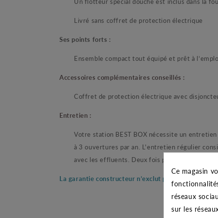
Un flotteur spécial douche est inclus dans la fo
Livré sans coffret de protection électrique
Ses points forts :
Ensemble compact tout équipé et prêt à l’emplo
Accessoires complémentaires conseillés :
Coffret de protection électrique avec disjonct
Entretien :
Votre station BEST BOX nécessite un entretien 
à 3 ouvertures par an. L'entretien régulier consi
avec les effluents. Deux fois par an la pompe ser
Ce magasin vo
La garantie constructeur n’exclut pas l’entretien
fonctionnalité
réseaux sociau
sur les réseau