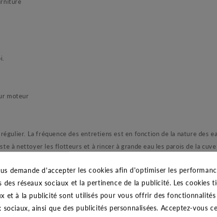
urniture
i.
eur moteur
régulier. La fréquence des entretiens est en fonction de la nature des 
ste à nettoyer les flotteurs et à rincer à grande eau les parois de la cuve
a sortie et vérifiée.
us demande d'accepter les cookies afin d'optimiser les performance
s des réseaux sociaux et la pertinence de la publicité. Les cookies ti
x et à la publicité sont utilisés pour vous offrir des fonctionnalité
La pompe BEST ONE MA
x sociaux, ainsi que des publicités personnalisées. Acceptez-vous c