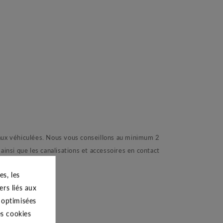
eaux véhiculées. Nous vous conseillons au minimum 2
 ainsi que les canalisations et accessoires en contact
s, les
ers liés aux
s optimisées
es cookies