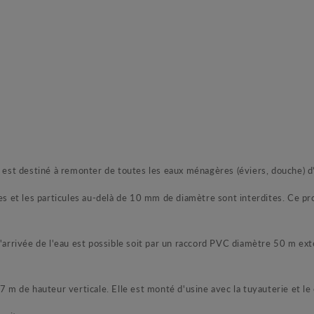
t destiné à remonter de toutes les eaux ménagères (éviers, douche) d’u
res et les particules au-delà de 10 mm de diamètre sont interdites. Ce pr
ol. L'arrivée de l'eau est possible soit par un raccord PVC diamètre 50 m 
de hauteur verticale. Elle est monté d'usine avec la tuyauterie et le c