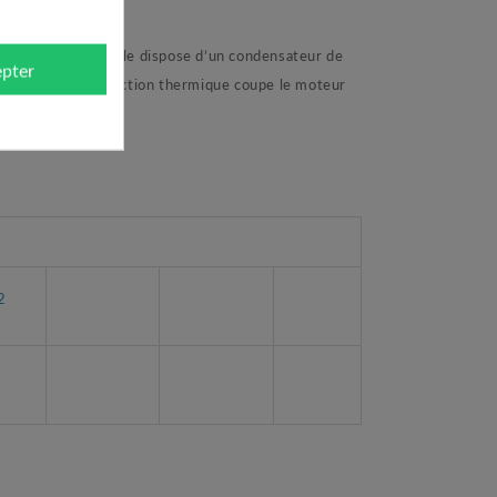
peu chargées. Elle dispose d’un condensateur de
pter
nnement. Une protection thermique coupe le moteur
le
2
8