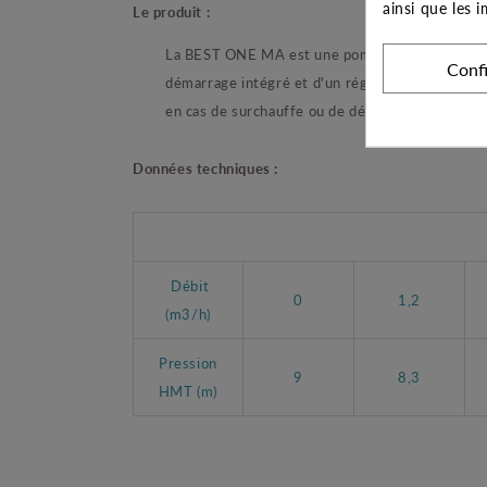
ainsi que les 
Le produit :
La BEST ONE MA est une pompe automatique mon
Conf
démarrage intégré et d'un régulateur de niveau
en cas de surchauffe ou de démarrages trop fréq
Données techniques :
Débit
0
1,2
(m3/h)
Pression
9
8,3
HMT (m)