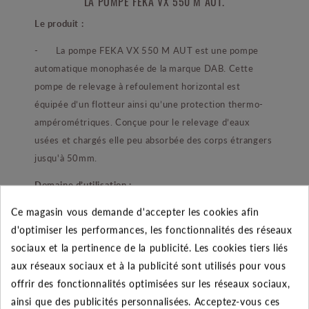
LA POMPE FEKA VX 550 M AUT.
Le produit :
- La pompe FEKA VX 550 M AUT est une pompe
automatique monophasée de la marque DAB. Cette
pompe de relevage à refoulement horizontal est
équipée d’un flotteur ainsi qu’une protection thermo-
ampérométriques. Conçue pour le relevage d’eaux
usées et chargés elle peu absorbée des corps étrangers
jusqu'à 50mm.
Domaine d’utilisation :
Ce magasin vous demande d'accepter les cookies afin
- Ce produit est principalement utilisé dans des
d'optimiser les performances, les fonctionnalités des réseaux
usages domestiques.
sociaux et la pertinence de la publicité. Les cookies tiers liés
Ses points forts :
aux réseaux sociaux et à la publicité sont utilisés pour vous
offrir des fonctionnalités optimisées sur les réseaux sociaux,
- Cette pompe possède une double garniture
ainsi que des publicités personnalisées. Acceptez-vous ces
mécanique pour assurer une étanchéité optimale. Mais