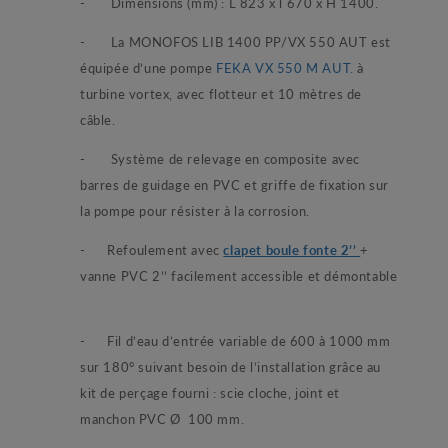
- Dimensions (mm) : L
823 x l 670 x H 1400
.
- La MONOFOS LIB 1400 PP/VX 550 AUT est
équipée d’une pompe
FEKA VX 550 M AUT.
à
turbine vortex, avec flotteur et 10 mètres de
câble.
- Système de relevage en composite avec
barres de guidage en PVC et griffe de fixation sur
la pompe pour résister à la corrosion.
- Refoulement avec
clapet boule fonte 2’’
+
vanne PVC 2’’ facilement accessible et démontable
- Fil d’eau d’entrée variable de 600 à 1000 mm
sur 180° suivant besoin de l’installation grâce au
kit de perçage fourni : scie cloche, joint et
manchon PVC Ø 100 mm.