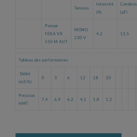
Intensité
Condens
Tension
(A)
(µF)
Pompe
MONO
FEKA VX
4,2
12,5
230 V
550 M AUT
Tableau des performances
Débit
0
3
6
12
18
20
(m3/h)
Pression
7,4
6,9
6,2
4,1
1,8
1,2
HMT