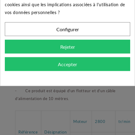
cookies ainsi que les implications associées à l'utilisation de
aussi elle est équipée d’une roue vortex et de
vos données personnelles ?
roulement à billes graissés à vie pour garantir durée et
silence.
Configurer
Autres produits de la gamme :
- Dab propose dans sa gamme FEKA VX un choix de
Rejeter
pompe monophasée automatique ou non, triphasée,
dans des caractéristiques hydrauliques et électriques
Accepter
différentes.
Autres accessoires :
- Ce produit est équipé d’un flotteur et d’un câble
d’alimentation de 10 mètres.
Moteur
2800
tr/min
Référence
Désignation