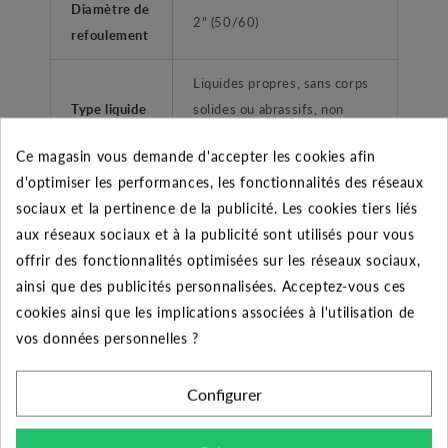
Diamètre de
2" (50/60)
refoulement
Liquides propres, sans corps
Type liquide
solides ou abrassifs, non
agréssifs.
Ce magasin vous demande d'accepter les cookies afin
d'optimiser les performances, les fonctionnalités des réseaux
Application
Groupe de surpression
sociaux et la pertinence de la publicité. Les cookies tiers liés
Type de
aux réseaux sociaux et à la publicité sont utilisés pour vous
Femelle taraudé
refoulement
offrir des fonctionnalités optimisées sur les réseaux sociaux,
ainsi que des publicités personnalisées. Acceptez-vous ces
Plage de
cookies ainsi que les implications associées à l'utilisation de
température
-15°C à +110°C
vos données personnelles ?
liquide
Configurer
Température
ambiante
+40°C