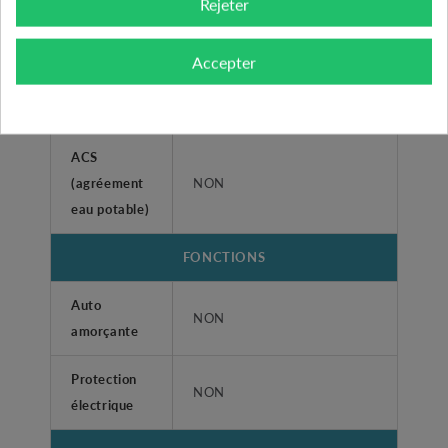
Rejeter
maximum
Pression
Accepter
maximum de
8 bars
service
ACS
(agréement
NON
eau potable)
FONCTIONS
Auto
NON
amorçante
Protection
NON
électrique