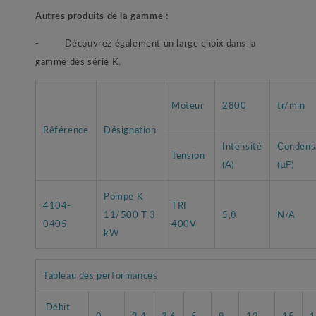
Autres produits de la gamme :
- Découvrez également un large choix dans la
gamme des série K.
Moteur
2800
tr/min
Référence
Désignation
Intensité
Condens
Tension
(A)
(µF)
Pompe K
4104-
TRI
11/500 T 3
5,8
N/A
0405
400V
kW
Tableau des performances
Débit
0
2,4
3,6
5
9
12
15
1