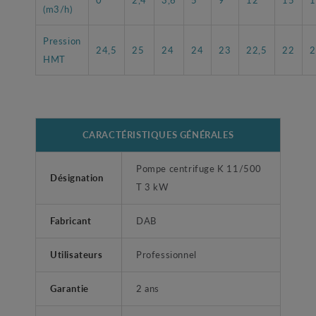
(m3/h)
Pression
24,5
25
24
24
23
22,5
22
2
HMT
CARACTÉRISTIQUES GÉNÉRALES
Pompe centrifuge K 11/500
Désignation
T 3 kW
Fabricant
DAB
Utilisateurs
Professionnel
Garantie
2 ans