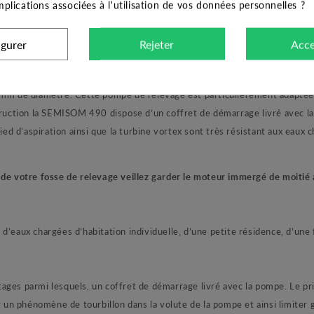
implications associées à l'utilisation de vos données personnelles ?
igurer
Rejeter
Acce
 monophasée de la marque BBC. Cette pompe distribuée par JETLY con
 mm de diamètre. Cette pompe de relevage est particulièrement adaptée 
struction la SEMISOM 490 dispose d’un coffret de démarrage livré avec l
ied d’aspiration ainsi que la turbine vortex sont très résistant aux eaux 
 de votre fosse de relevage veillez garder le moteur immergé de moitié 
d’eaux chargées d’habitation individuelle, d’une petite résidence, d’une 
s parmi lesquels, un coffret de démarrage livré avec la pompe. Le prin
n phénomène de tourbillon dans la volute de la pompe et ainsi limiter g