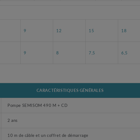
9
12
15
18
9
8
7,5
6,5
CARACTÉRISTIQUES GÉNÉRALES
Pompe SEMISOM 490 M + CD
2 ans
10 m de câble et un coffret de démarrage