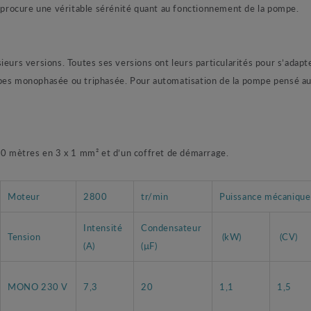
t procure une véritable sérénité quant au fonctionnement de la pompe.
rs versions. Toutes ses versions ont leurs particularités pour s’adapte
ompes monophasée ou triphasée. Pour automatisation de la pompe pensé
 10 mètres en 3 x 1 mm² et d’un coffret de démarrage.
Moteur
2800
tr/min
Puissance mécanique
Intensité
Condensateur
Tension
(kW)
(CV)
(A)
(µF)
MONO 230 V
7,3
20
1,1
1,5