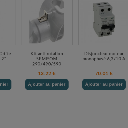
Griffe
Kit anti rotation
Disjoncteur moteur
 2"
SEMISOM
monophasé 6,3/10 A
290/490/590
€
13.22 €
70.01 €
nier
Ajouter au panier
Ajouter au panier