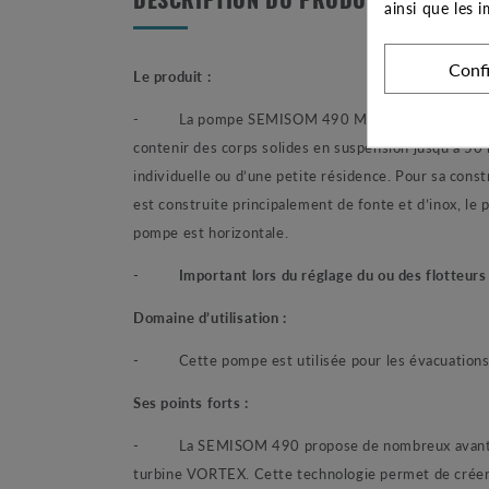
DESCRIPTION DU PRODUIT
ainsi que les 
Conf
Le produit :
-
La pompe SEMISOM 490 M + CD est une pompe
contenir des corps solides en suspension jusqu’à 50
individuelle ou d’une petite résidence. Pour sa con
est construite principalement de fonte et d’inox, le p
pompe est horizontale.
-
Important lors du réglage du ou des flotteurs
Domaine d’utilisation :
-
Cette pompe est utilisée pour les évacuations 
Ses points forts :
-
La SEMISOM 490 propose de nombreux avantage
turbine VORTEX. Cette technologie permet de créer u