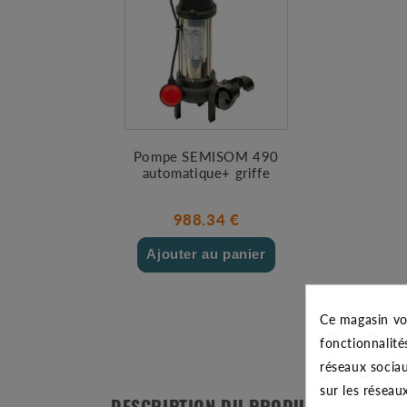
Pompe SEMISOM 490
automatique+ griffe
988.34 €
Ajouter au panier
Ce magasin vo
fonctionnalité
réseaux sociau
sur les réseau