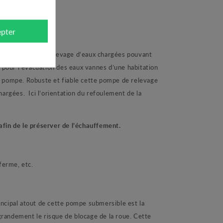
pter
vient pour le relevage d’eaux chargées pouvant
pour l’évacuation des eaux vannes d’une habitation
a pompe. Robuste et fiable cette pompe de relevage
chargées.
Ici l’orientation du refoulement de la
afin de le préserver de l’échauffement.
ferme, etc.
cipal atout de cette pompe submersible est la
randement le risque de blocage de la roue. Cette