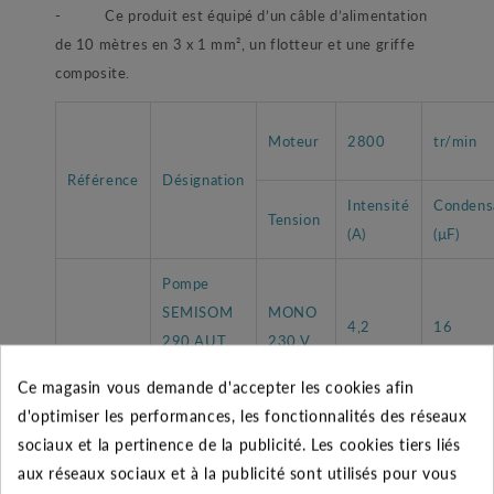
-
Ce produit est équipé d’un câble d’alimentation
de 10 mètres en 3 x 1 mm², un flotteur et une griffe
composite.
Moteur
2800
tr/min
Référence
Désignation
Intensité
Condens
Tension
(A)
(µF)
Pompe
SEMISOM
MONO
4,2
16
290 AUT
230 V
H +Griffe
Ce magasin vous demande d'accepter les cookies afin
d'optimiser les performances, les fonctionnalités des réseaux
Tableau des performances
sociaux et la pertinence de la publicité. Les cookies tiers liés
aux réseaux sociaux et à la publicité sont utilisés pour vous
Débit