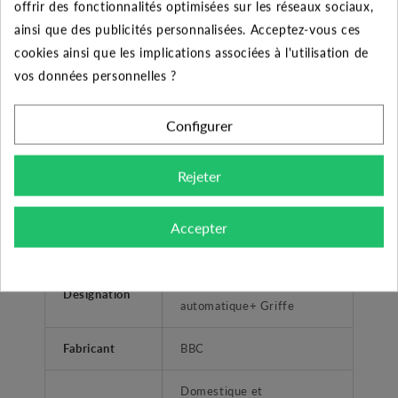
0
1,8
6
9
12
15
18
21
offrir des fonctionnalités optimisées sur les réseaux sociaux,
(m3/h)
ainsi que des publicités personnalisées. Acceptez-vous ces
cookies ainsi que les implications associées à l'utilisation de
Pression
8,5
8
7
6,5
5,5
4,5
3,5
2,5
vos données personnelles ?
HMT
Configurer
CARACTÉRISTIQUES GÉNÉRALES
Rejeter
10 mètres de câble,
Accepter
Accessoires
flotteur, griffe PP
Pompe SEMISOM 290
Désignation
automatique+ Griffe
Fabricant
BBC
Domestique et