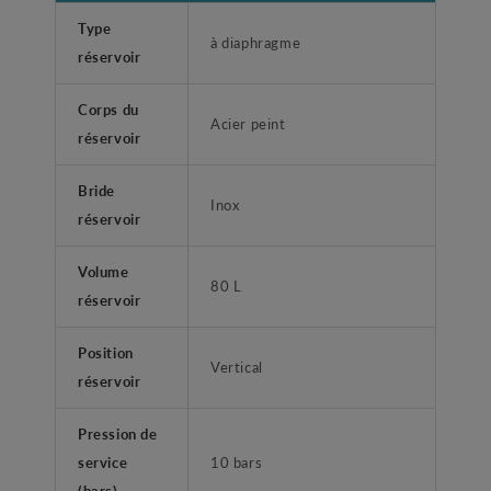
Type
à diaphragme
réservoir
Corps du
Acier peint
réservoir
Bride
Inox
réservoir
Volume
80 L
réservoir
Position
Vertical
réservoir
Pression de
service
10 bars
(bars)