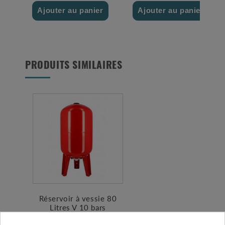
Ajouter au panier
Ajouter au panier
PRODUITS SIMILAIRES
Réservoir à vessie 80
Litres V 10 bars