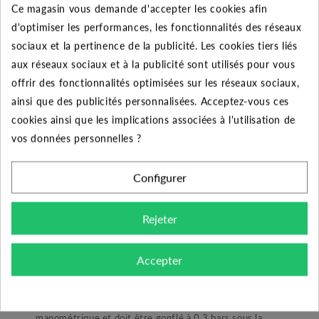
Ce magasin vous demande d'accepter les cookies afin
221.98 €
d'optimiser les performances, les fonctionnalités des réseaux
Ajouter au panier
sociaux et la pertinence de la publicité. Les cookies tiers liés
aux réseaux sociaux et à la publicité sont utilisés pour vous
offrir des fonctionnalités optimisées sur les réseaux sociaux,
ainsi que des publicités personnalisées. Acceptez-vous ces
cookies ainsi que les implications associées à l'utilisation de
vos données personnelles ?
DESCRIPTION DU PRODUIT
Configurer
Le produit :
Rejeter
- Le réservoir à diaphragme PWB 80 litres V,
Accepter
certifié ACS, est un modèle vertical destiné aux
installations de surpression pour habitation ou arrosage.
Il automatise une pompe lorsqu'associé à un contacteur
manométrique et doit être gonflé à 0.3 bars sous la