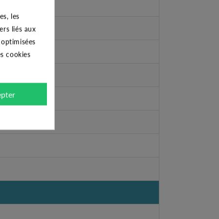
s, les
ers liés aux
s optimisées
es cookies
pter