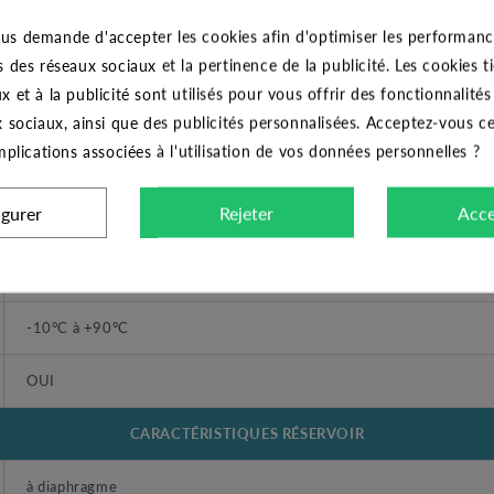
Réservoir à diaphragme PWB 80 litres H
us demande d'accepter les cookies afin d'optimiser les performance
5 ans
s des réseaux sociaux et la pertinence de la publicité. Les cookies ti
x et à la publicité sont utilisés pour vous offrir des fonctionnalité
CHALLENGER
x sociaux, ainsi que des publicités personnalisées. Acceptez-vous c
implications associées à l'utilisation de vos données personnelles ?
Réservoir à diaphragme
igurer
Rejeter
Acce
Toutes eaux même calcaires ou agressives
Surpression d'habitation
-10°C à +90°C
OUI
CARACTÉRISTIQUES RÉSERVOIR
à diaphragme