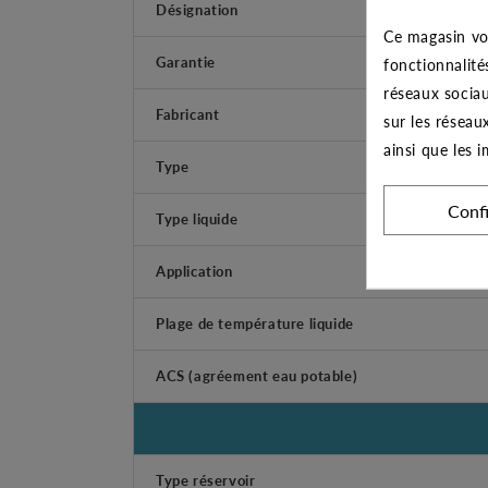
Désignation
Ce magasin vo
Garantie
fonctionnalité
réseaux sociau
Fabricant
sur les réseau
ainsi que les 
Type
Conf
Type liquide
Application
Plage de température liquide
ACS (agréement eau potable)
Type réservoir