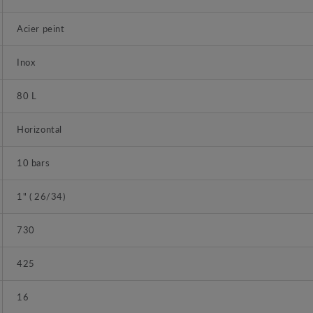
Acier peint
Inox
80 L
Horizontal
10 bars
1" ( 26/34)
730
425
16