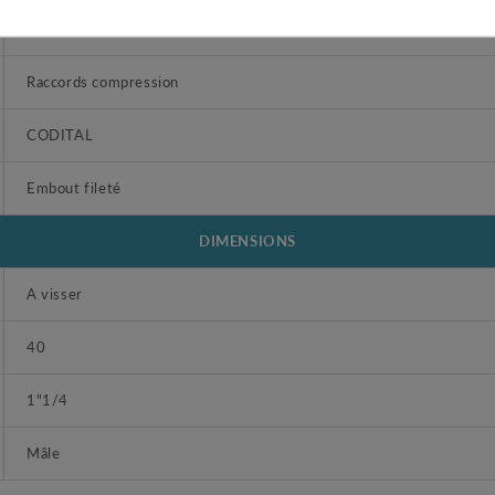
Raccord laiton mâle pour tube PE 40 - 1"1/4
Raccords compression
CODITAL
Embout fileté
DIMENSIONS
A visser
40
1"1/4
Mâle