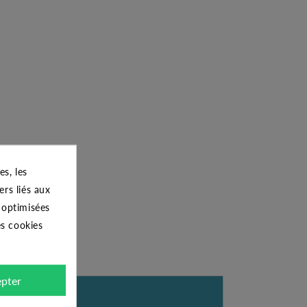
s, les
ers liés aux
s optimisées
es cookies
pter