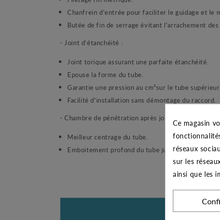
Chanfrein d'entrée pour faciliter le guidage et le
Butée de fin de serrage évitant l'arrachement des f
- Joint d’étanchéité :
Joint torique assurant une parfaite étanchéité.
Epouse la forme du tube.
Garantie une pression au cm²sur le tube supérieur 
Facilité d'installation sans démontage du raccord.
- Chambre de pénétration après joint :
Ce magasin vo
fonctionnalité
Meilleur centrage du tube.
réseaux sociau
Emboitement profond du tube jusqu'à la butée.
sur les réseau
ainsi que les 
Conf