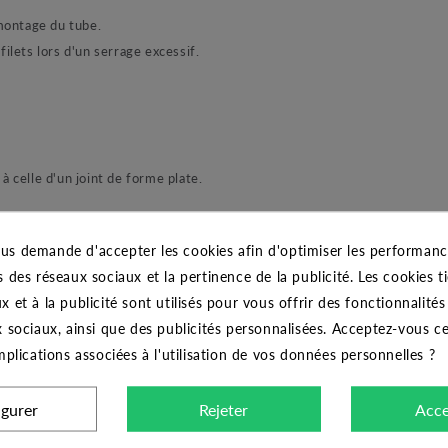
 montage du tube.
ilets lors d'un serrage excessif.
à celle d'un joint de forme plate.
us demande d'accepter les cookies afin d'optimiser les performance
s des réseaux sociaux et la pertinence de la publicité. Les cookies ti
x et à la publicité sont utilisés pour vous offrir des fonctionnalité
x sociaux, ainsi que des publicités personnalisées. Acceptez-vous c
implications associées à l'utilisation de vos données personnelles ?
igurer
Rejeter
Acce
CARACTÉRISTIQUES GÉNÉRALES