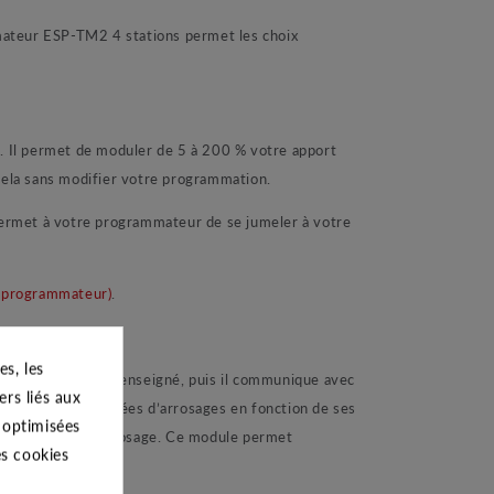
mmateur ESP-TM2 4 stations permet les choix
.
Il permet de moduler de 5 à 200 % votre apport
 cela sans modifier votre programmation.
rmet à votre programmateur de se jumeler à votre
re programmateur)
.
s, les
ue vous lui aurez renseigné, puis il communique avec
ers liés aux
 d’ajuster les durées d’arrosages en fonction de ses
s optimisées
ations sur votre arrosage. Ce module permet
es cookies