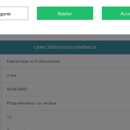
lièrement conseillée lors d’un arrosage automatique sur le réseau d’eau 
igurer
Rejeter
Acce
CARACTÉRISTIQUES GÉNÉRALES
Domestique et Professionnel
2 ans
RAIN BIRD
Programmateur sur secteur
12