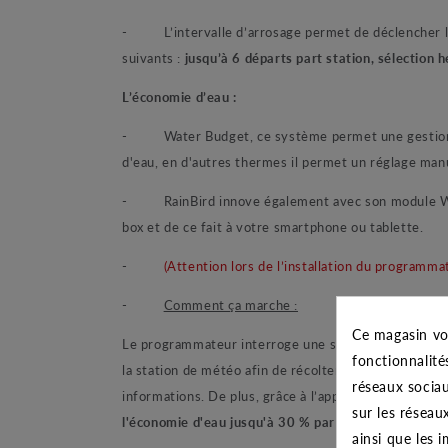
-
L’intervalle d’arrosage permet de déclencher
suivants :
jusqu’à 6 départs part station,
sélection h
L’économie d’eau :
-
Water Budget
, ce système permet une gestion
d'eau, en d'autres thermes il permet un réglage manu
-
RainBird innove également avec son module 
box et de ce fait à votre smartphone ou tablette.
-
(Attention lors de l’installation du programm
-
Comment ça marche :
Ce magasin vo
Le programmateur interroge une station météo chaque 
fonctionnalité
la station de météo afin de récolter des données mét
réseaux sociau
informations. De plus, grâce à l’application Rain Bi
sur les réseau
l'économie d'eau jusqu'à 30 % par an
.
ainsi que les 