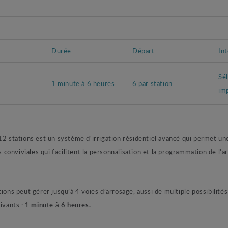
Durée
Départ
Int
Sé
1 minute à 6 heures
6 par station
imp
tations est un système d'irrigation résidentiel avancé qui permet une 
és conviviales qui facilitent la personnalisation et la programmation de l
ns peut gérer jusqu’à 4 voies d’arrosage, aussi de multiple possibilité
ivants :
1 minute à 6 heures.