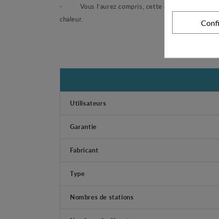
-
Vous l’aurez compris, cette option est particu
chaleur.
Conf
Utilisateurs
Garantie
Fabricant
Type
Nombres de stations