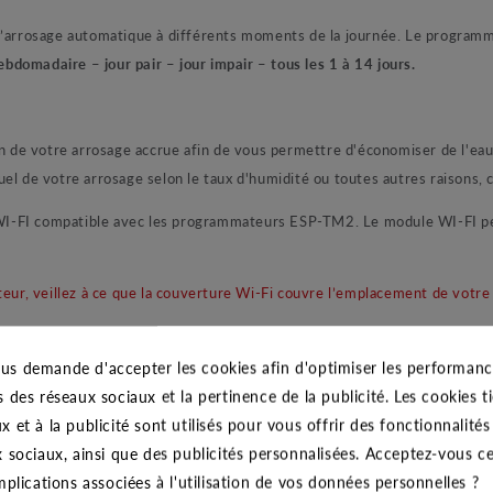
 l’arrosage automatique à différents moments de la journée. Le progra
ebdomadaire – jour pair – jour impair – tous les 1 à 14 jours.
 de votre arrosage accrue afin de vous permettre d'économiser de l'eau
el de votre arrosage selon le taux d'humidité ou toutes autres raisons,
WI-FI compatible avec les programmateurs ESP-TM2. Le module WI-FI pe
ateur, veillez à ce que la couverture Wi-Fi couvre l’emplacement de vot
us demande d'accepter les cookies afin d'optimiser les performance
jour par le biais de votre modem. Il se localise grâce au code postal q
s des réseaux sociaux et la pertinence de la publicité. Les cookies ti
éorologiques de la veille. Cette fonctionnalité permet au programmateur
x et à la publicité sont utilisés pour vous offrir des fonctionnalité
rd, vous pouvez à votre guise, programmer ou modifier toutes les inform
x sociaux, ainsi que des publicités personnalisées. Acceptez-vous c
implications associées à l'utilisation de vos données personnelles ?