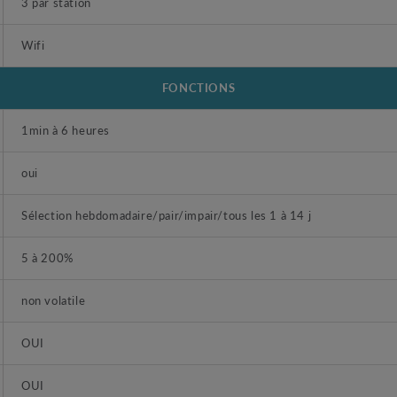
3 par station
Wifi
FONCTIONS
1min à 6 heures
oui
Sélection hebdomadaire/pair/impair/tous les 1 à 14 j
5 à 200%
non volatile
OUI
OUI