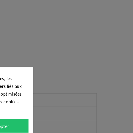
s, les
ers liés aux
s optimisées
es cookies
pter