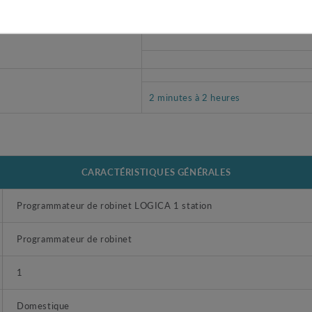
12 heures à 7 jours
2 minutes à 2 heures
CARACTÉRISTIQUES GÉNÉRALES
Programmateur de robinet LOGICA 1 station
Programmateur de robinet
1
Domestique