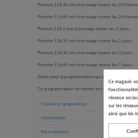
Position 10
à
30 min d’arrosage toutes les 24 heures
Position 11
à
60 min d’arrosage toutes les 24 heures
Position 12
à
5 min d’arrosage toutes les 2 jours,
Position 13
à
15 min d’arrosage toutes les 2 jours,
Position 14
à
30 min d’arrosage toutes les 3 jours,
Position 15
à
60 min d’arrosage toutes les 7 jours.
Optez pour la programmation qui vous correspond afi
Ce magasin vo
Ce programmateur de robinet est conçue pour fonctio
fonctionnalité
réseaux sociau
Type de programmateur:
sur les réseau
ainsi que les 
Alimentation:
Conf
Raccordement: