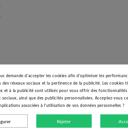
,
,
n d’adapter l’arrosage à vos types de plantations.
us demande d'accepter les cookies afin d'optimiser les performance
nner à une pression allant jusqu’à 12 bars.
s des réseaux sociaux et la pertinence de la publicité. Les cookies ti
x et à la publicité sont utilisés pour vous offrir des fonctionnalité
A pile, sur robinet
x sociaux, ainsi que des publicités personnalisées. Acceptez-vous c
implications associées à l'utilisation de vos données personnelles ?
1 pile 6LR61
igurer
Rejeter
Acce
entrée 3/4" F sortie 3/4" M