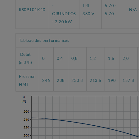
-
TRI
5,70 -
RS09101K40
N/A
GRUNDFOS
380 V
5,70
- 2.20 kW
Tableau des performances
Débit
0
0,4
0,8
1,2
1,6
2,0
(m3/h)
Pression
246
238
230.8
213.6
190
157.8
HMT