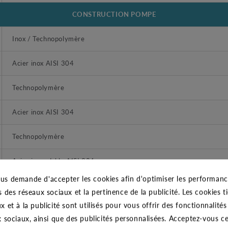
CONSTRUCTION POMPE
Inox / Technopolymère
Acier inox AISI 304
Technopolymère
Acier inox AISI 304
Technopolymère
Acier inoxydable AISI 304
us demande d'accepter les cookies afin d'optimiser les performance
Caoutchouc NBR
s des réseaux sociaux et la pertinence de la publicité. Les cookies ti
x et à la publicité sont utilisés pour vous offrir des fonctionnalité
Acier inox AISI 304
x sociaux, ainsi que des publicités personnalisées. Acceptez-vous c