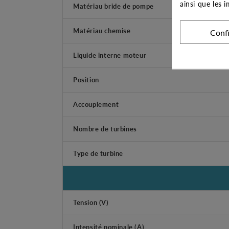
ainsi que les 
Matériau bride de pompe
Matériau chemise
Conf
Liquide interne moteur
Position
Accouplement
Nombre de turbines
Type de turbine
Tension (V)
Intensité nominale (A)