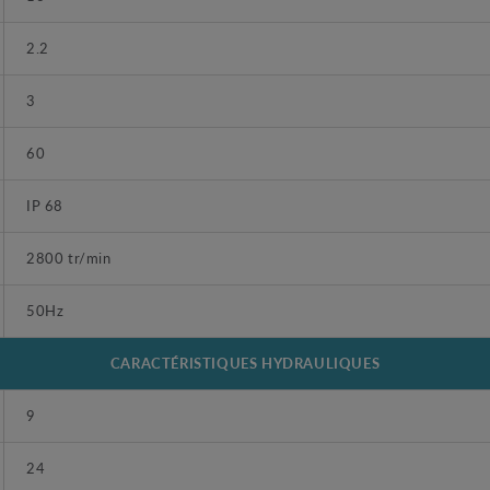
2.2
3
60
IP 68
2800 tr/min
50Hz
CARACTÉRISTIQUES HYDRAULIQUES
9
24