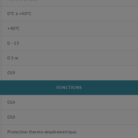
0°C à +40°C
+40°C
0 - 15
0.5 m
OUI
FONCTIONS
OUI
OUI
Protection thermo-ampèremetrique