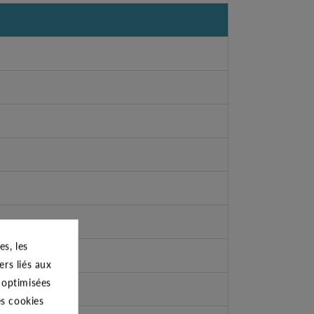
s, les
ers liés aux
s optimisées
es cookies