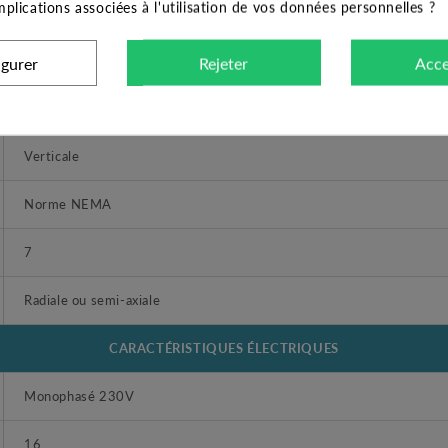
implications associées à l'utilisation de vos données personnelles ?
Acier inox AISI 304
Acier inoxydable AISI 304
igurer
Rejeter
Acce
Bain d'eau
Verticale
Norme NEMA
7
Radiale ou semi-axiale
CARACTÉRISTIQUES ÉLECTRIQUES
Monophasé 230V
16