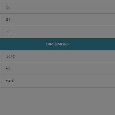
18
37
16
DIMENSIONS
1073
97
24.4