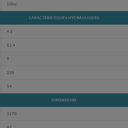
50Hz
CARACTÉRISTIQUES HYDRAULIQUES
4.2
11.4
9
220
54
DIMENSIONS
3170
97