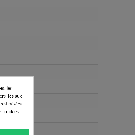
s, les
ers liés aux
s optimisées
es cookies