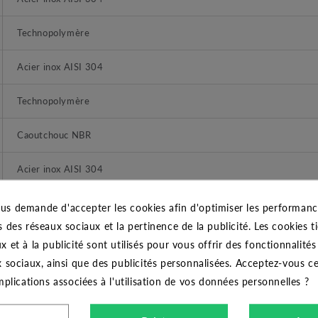
Technopolymère
Acier inox AISI 304
Technopolymère
Caoutchouc NBR
Acier inox AISI 304
Acier inox AISI 304
us demande d'accepter les cookies afin d'optimiser les performance
s des réseaux sociaux et la pertinence de la publicité. Les cookies ti
Bain d'eau
x et à la publicité sont utilisés pour vous offrir des fonctionnalité
x sociaux, ainsi que des publicités personnalisées. Acceptez-vous c
Verticale
implications associées à l'utilisation de vos données personnelles ?
Norme NEMA