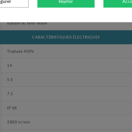
igurer
Rejeter
Acce
42
Radiale ou semi-axiale
CARACTÉRISTIQUES ÉLECTRIQUES
Triphasé 400V
14
5.5
7.5
IP 68
2800 tr/min