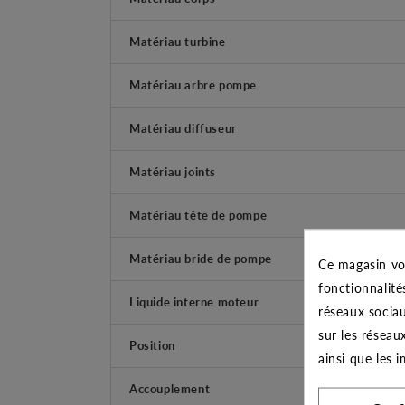
Matériau turbine
Matériau arbre pompe
Matériau diffuseur
Matériau joints
Matériau tête de pompe
Matériau bride de pompe
Ce magasin vo
fonctionnalité
Liquide interne moteur
réseaux sociau
sur les réseau
Position
ainsi que les 
Accouplement