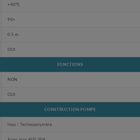
+40°C
90+
0.5 m
OUI
FONCTIONS
NON
OUI
CONSTRUCTION POMPE
Inox / Technopolymère
Acier inox AISI 304