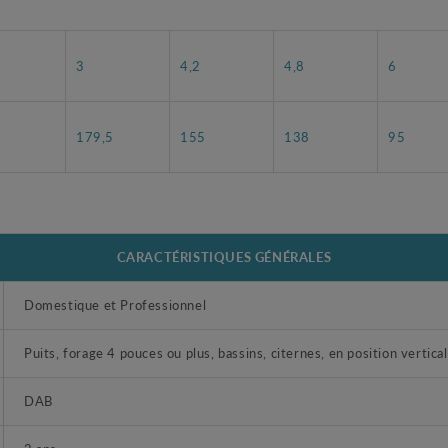
3
4,2
4,8
6
179,5
155
138
95
CARACTÉRISTIQUES GÉNÉRALES
Domestique et Professionnel
Puits, forage 4 pouces ou plus, bassins, citernes, en position vertical
DAB