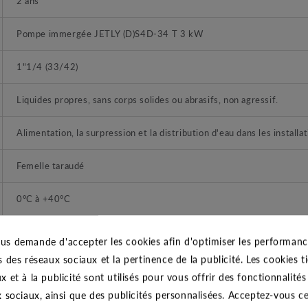
2 ans
Pompe immergée JETLY (D)S4D-34 T 3 kW
1"1/4 (33/42)
Liquides propres, sans corps solides ou abrasifs, non agressif.
Alimentation, la surpression et la distribution d'eau dans les install
Femelle taraudé
0°C à +40°C
+40°C
us demande d'accepter les cookies afin d'optimiser les performance
s des réseaux sociaux et la pertinence de la publicité. Les cookies ti
90+
x et à la publicité sont utilisés pour vous offrir des fonctionnalité
x sociaux, ainsi que des publicités personnalisées. Acceptez-vous c
0.5 m