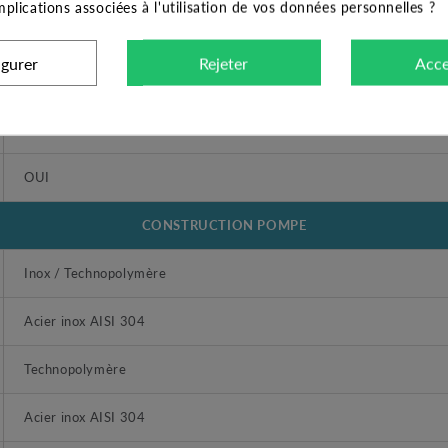
implications associées à l'utilisation de vos données personnelles ?
OUI
igurer
Rejeter
Acce
FONCTIONS
NON
OUI
CONSTRUCTION POMPE
Inox / Technopolymère
Acier inox AISI 304
Technopolymère
Acier inox AISI 304