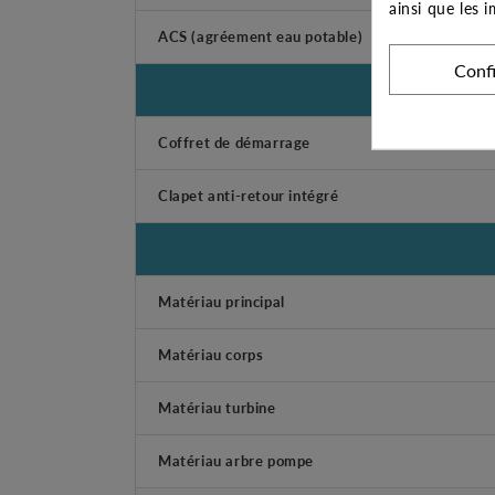
ainsi que les 
ACS (agréement eau potable)
Conf
Coffret de démarrage
Clapet anti-retour intégré
Matériau principal
Matériau corps
Matériau turbine
Matériau arbre pompe