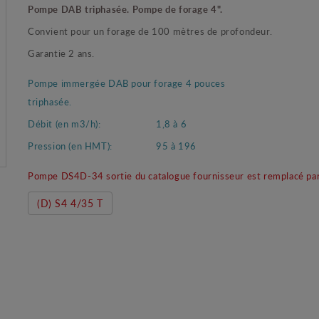
Pompe DAB triphasée. Pompe de forage 4".
Convient pour un forage de 100 mètres de profondeur.
Garantie 2 ans.
Pompe immergée DAB pour forage 4 pouces
triphasée.
Débit (en m3/h):
1,8 à 6
Pression (en HMT):
95 à 196
Pompe DS4D-34 sortie du catalogue fournisseur est remplacé par
(D) S4 4/35 T