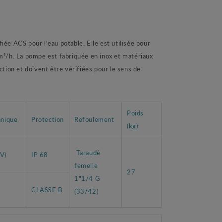
ACS pour l'eau potable. Elle est utilisée pour
8 m³/h. La pompe est fabriquée en inox et matériaux
tion et doivent être vérifiées pour le sens de
Poids
anique
Protection
Refoulement
(kg)
Taraudé
V)
IP 68
femelle
27
1"1/4 G
CLASSE B
(33/42)