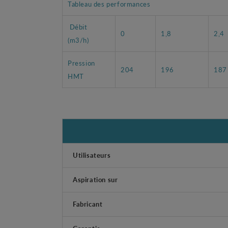
Tableau des performances
Débit
0
1,8
2,4
(m3/h)
Pression
204
196
187
HMT
Utilisateurs
Aspiration sur
Fabricant