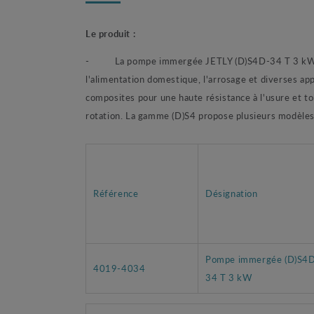
Le produit :
- La pompe immergée JETLY (D)S4D-34 T 3 kW de la 
l'alimentation domestique, l'arrosage et diverses ap
composites pour une haute résistance à l'usure et to
rotation. La gamme (D)S4 propose plusieurs modèles 
Référence
Désignation
Pompe immergée (D)S4
4019-4034
34 T 3 kW