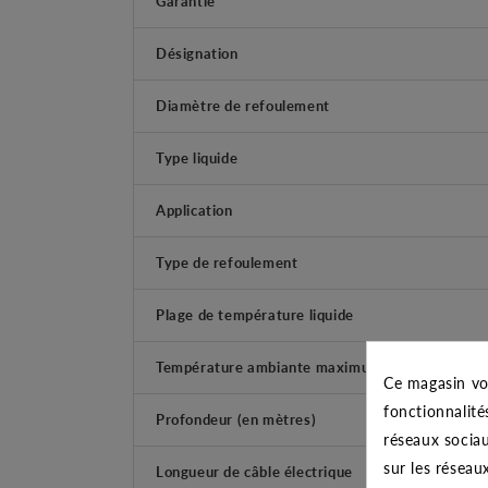
Garantie
Désignation
Diamètre de refoulement
Type liquide
Application
Type de refoulement
Plage de température liquide
Température ambiante maximum
Ce magasin vo
fonctionnalité
Profondeur (en mètres)
réseaux sociau
sur les réseau
Longueur de câble électrique