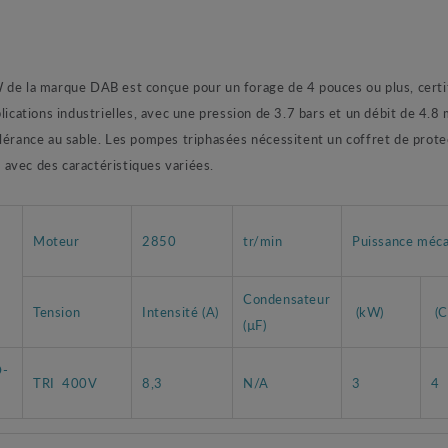
marque DAB est conçue pour un forage de 4 pouces ou plus, certifiée 
plications industrielles, avec une pression de 3.7 bars et un débit de 4.
lérance au sable. Les pompes triphasées nécessitent un coffret de protec
avec des caractéristiques variées.
Moteur
2850
tr/min
Puissance méc
Condensateur
Tension
Intensité (A)
(kW)
(C
(µF)
D-
TRI 400V
8,3
N/A
3
4