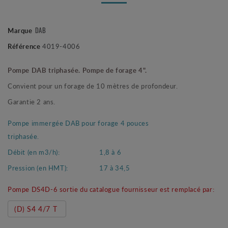
Marque
DAB
Référence
4019-4006
Pompe DAB triphasée. Pompe de forage 4".
Convient pour un forage de 10 mètres de profondeur.
Garantie 2 ans.
Pompe immergée DAB pour forage 4 pouces
triphasée.
Débit (en m3/h):
1,8 à 6
Pression (en HMT):
17 à 34,5
Pompe DS4D-6 sortie du catalogue fournisseur est remplacé par:
(D) S4 4/7 T