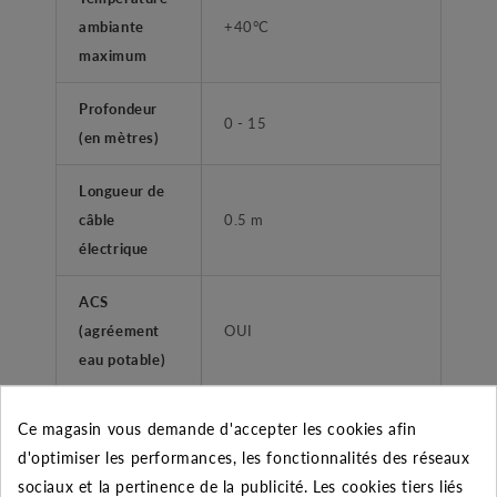
ambiante
+40°C
maximum
Profondeur
0 - 15
(en mètres)
Longueur de
câble
0.5 m
électrique
ACS
(agréement
OUI
eau potable)
FONCTIONS
Ce magasin vous demande d'accepter les cookies afin
d'optimiser les performances, les fonctionnalités des réseaux
Coffret de
NON
sociaux et la pertinence de la publicité. Les cookies tiers liés
démarrage