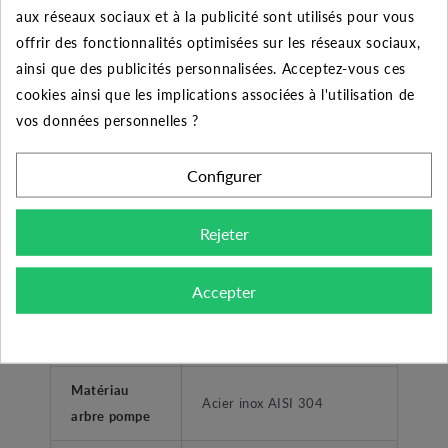
aux réseaux sociaux et à la publicité sont utilisés pour vous
offrir des fonctionnalités optimisées sur les réseaux sociaux,
Clapet anti-
OUI
ainsi que des publicités personnalisées. Acceptez-vous ces
retour intégré
cookies ainsi que les implications associées à l'utilisation de
vos données personnelles ?
CONSTRUCTION POMPE
Matériau
Configurer
Inox / Technopolymère
principal
Rejeter
Matériau
Acier inox AISI 304
corps
Accepter
Matériau
Technopolymère
turbine
Matériau
Acier inox AISI 304
arbre pompe