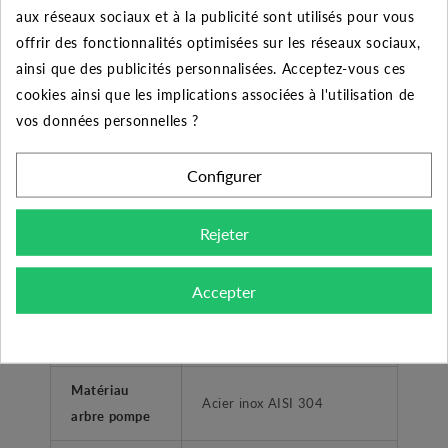
aux réseaux sociaux et à la publicité sont utilisés pour vous
offrir des fonctionnalités optimisées sur les réseaux sociaux,
Clapet anti-
OUI
ainsi que des publicités personnalisées. Acceptez-vous ces
retour intégré
cookies ainsi que les implications associées à l'utilisation de
vos données personnelles ?
CONSTRUCTION POMPE
Matériau
Configurer
Inox / Technopolymère
principal
Rejeter
Matériau
Acier inox AISI 304
corps
Accepter
Matériau
Technopolymère
turbine
Matériau
Acier inox AISI 304
arbre pompe