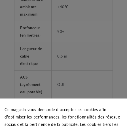
ambiante
+40°C
maximum
Profondeur
90+
(en mètres)
Longueur de
câble
0.5 m
électrique
ACS
(agréement
OUI
eau potable)
FONCTIONS
Ce magasin vous demande d'accepter les cookies afin
d'optimiser les performances, les fonctionnalités des réseaux
Coffret de
NON
sociaux et la pertinence de la publicité. Les cookies tiers liés
démarrage