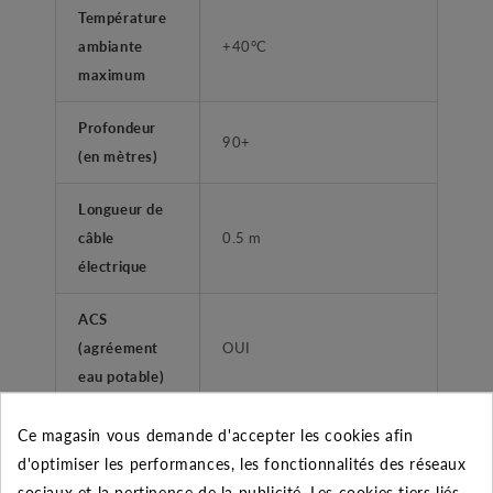
Température
ambiante
+40°C
maximum
Profondeur
90+
(en mètres)
Longueur de
câble
0.5 m
électrique
ACS
(agréement
OUI
eau potable)
FONCTIONS
Ce magasin vous demande d'accepter les cookies afin
d'optimiser les performances, les fonctionnalités des réseaux
Coffret de
sociaux et la pertinence de la publicité. Les cookies tiers liés