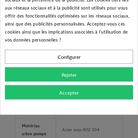
NON
démarrage
aux réseaux sociaux et à la publicité sont utilisés pour vous
offrir des fonctionnalités optimisées sur les réseaux sociaux,
Clapet anti-
ainsi que des publicités personnalisées. Acceptez-vous ces
OUI
retour intégré
cookies ainsi que les implications associées à l'utilisation de
vos données personnelles ?
CONSTRUCTION POMPE
Configurer
Matériau
Inox / Technopolymère
principal
Rejeter
Matériau
Acier inox AISI 304
corps
Accepter
Matériau
Technopolymère
turbine
Matériau
Acier inox AISI 304
arbre pompe