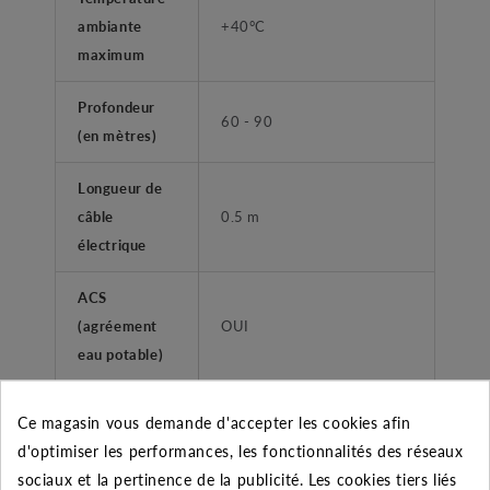
ambiante
+40°C
maximum
Profondeur
60 - 90
(en mètres)
Longueur de
câble
0.5 m
électrique
ACS
(agréement
OUI
eau potable)
FONCTIONS
Ce magasin vous demande d'accepter les cookies afin
d'optimiser les performances, les fonctionnalités des réseaux
Coffret de
NON
sociaux et la pertinence de la publicité. Les cookies tiers liés
démarrage