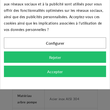
aux réseaux sociaux et à la publicité sont utilisés pour vous
offrir des fonctionnalités optimisées sur les réseaux sociaux,
Clapet anti-
OUI
ainsi que des publicités personnalisées. Acceptez-vous ces
retour intégré
cookies ainsi que les implications associées à l'utilisation de
vos données personnelles ?
CONSTRUCTION POMPE
Matériau
Configurer
Inox / Technopolymère
principal
Rejeter
Matériau
Acier inox AISI 304
corps
Accepter
Matériau
Technopolymère
turbine
Matériau
Acier inox AISI 304
arbre pompe