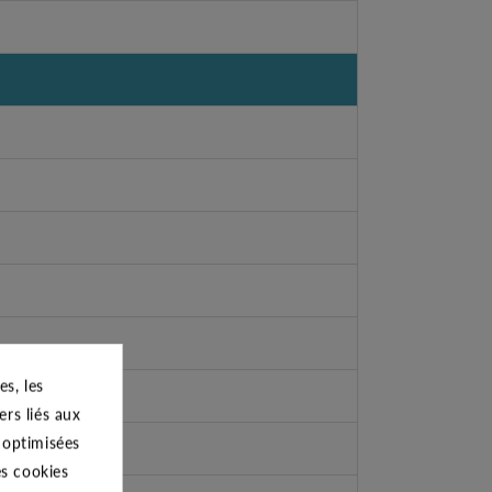
s, les
ers liés aux
s optimisées
es cookies