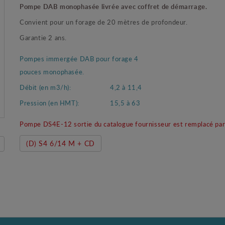
Pompe DAB monophasée livrée avec coffret de démarrage.
Convient pour un forage de 20 mètres de profondeur.
Garantie 2 ans.
Pompes immergée DAB pour forage 4
pouces monophasée.
Débit (en m3/h):
4,2 à 11,4
Pression (en HMT):
15,5 à 63
Pompe DS4E-12 sortie du catalogue fournisseur est remplacé par
(D) S4 6/14 M + CD