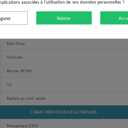
implications associées à l'utilisation de vos données personnelles ?
Acier inox AISI 304
Acier inox AISI 304
igurer
Rejeter
Acce
Acier inox AISI 304
Bain d'eau
Verticale
Norme NEMA
12
Radiale ou semi-axiale
CARACTÉRISTIQUES ÉLECTRIQUES
Monophasé 230V