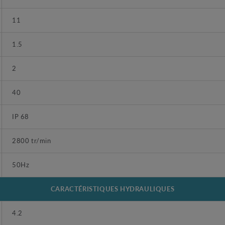
11
1.5
2
40
IP 68
2800 tr/min
50Hz
CARACTÉRISTIQUES HYDRAULIQUES
4.2