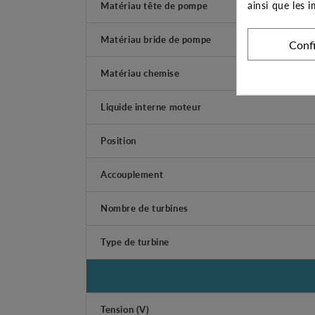
ainsi que les 
Matériau tête de pompe
Matériau bride de pompe
Conf
Matériau chemise
Liquide interne moteur
Position
Accouplement
Nombre de turbines
Type de turbine
Tension (V)