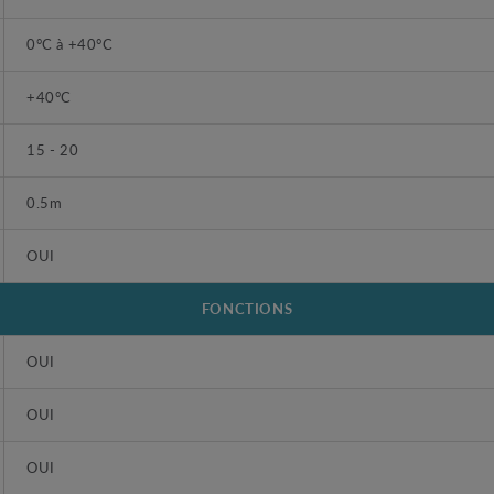
0°C à +40°C
+40°C
15 - 20
0.5m
OUI
FONCTIONS
OUI
OUI
OUI