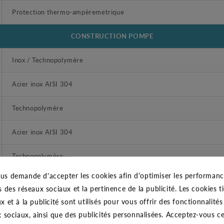
Protection thermo-ampèremetrique
CONSTRUCTION POMPE
Inox / Technopolymère
Acier inox AISI 304
Technopolymère
Acier inox AISI 304
Technopolymère
us demande d'accepter les cookies afin d'optimiser les performance
Acier inox AISI 304
s des réseaux sociaux et la pertinence de la publicité. Les cookies ti
x et à la publicité sont utilisés pour vous offrir des fonctionnalité
Caoutchouc NBR
x sociaux, ainsi que des publicités personnalisées. Acceptez-vous c