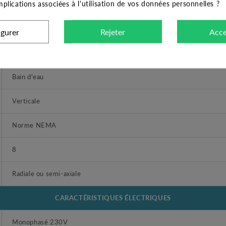
implications associées à l'utilisation de vos données personnelles ?
Acier inox AISI 304
Acier inox AISI 304
igurer
Rejeter
Acce
Acier inox AISI 304
Bain d'eau
Verticale
Norme NEMA
8
Radiale ou semi-axiale
CARACTÉRISTIQUES ÉLECTRIQUES
Monophasé 230V