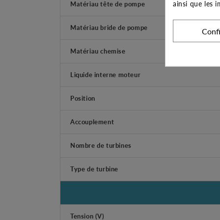
ainsi que les 
Matériau tête de pompe
Matériau bride de pompe
Conf
Matériau chemise
Liquide interne moteur
Position
Accouplement
Nombre de turbines
Type de turbine
Tension (V)