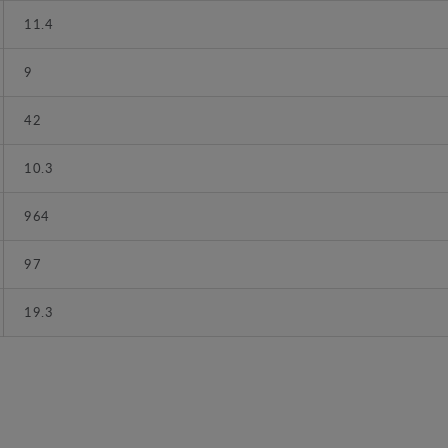
11.4
9
42
10.3
964
97
19.3