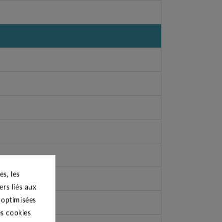
s, les
ers liés aux
s optimisées
es cookies