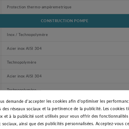
Protection thermo-ampèremetrique
CONSTRUCTION POMPE
Inox / Technopolymère
Acier inox AISI 304
Technopolymère
Acier inox AISI 304
Technopolymère
us demande d'accepter les cookies afin d'optimiser les performance
Acier inox AISI 304
s des réseaux sociaux et la pertinence de la publicité. Les cookies ti
x et à la publicité sont utilisés pour vous offrir des fonctionnalité
Caoutchouc NBR
x sociaux, ainsi que des publicités personnalisées. Acceptez-vous c