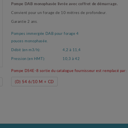
Pompe DAB monophasée livrée avec coffret de démarrage.
Convient pour un forage de 10 mètres de profondeur.
Garantie 2 ans.
Pompes immergée DAB pour forage 4
pouces monophasée.
Débit (en m3/h):
4,2 à 11,4
Pression (en HMT):
10,3 à 42
Pompe DS4E-8 sortie du catalogue fournisseur est remplacé par:
(D) S4 6/10 M + CD