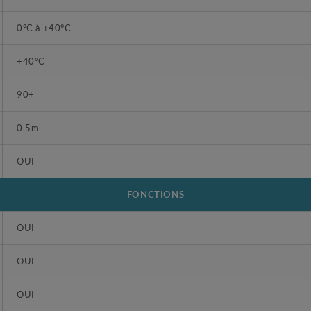
0°C à +40°C
+40°C
90+
0.5m
OUI
FONCTIONS
OUI
OUI
OUI