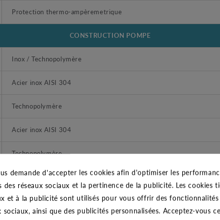
Protection thermo-ampèremetrique
CONSTRUCTION POMPE
Inox / Technopolymère
Acier inox AISI 304
Technopolymère
Acier inox AISI 304
Technopolymère
us demande d'accepter les cookies afin d'optimiser les performance
Acier inox AISI 304
s des réseaux sociaux et la pertinence de la publicité. Les cookies ti
x et à la publicité sont utilisés pour vous offrir des fonctionnalité
Caoutchouc NBR
x sociaux, ainsi que des publicités personnalisées. Acceptez-vous c