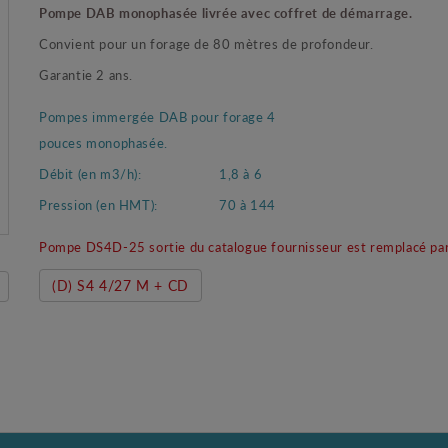
Pompe DAB monophasée livrée avec coffret de démarrage.
Convient pour un forage de 80 mètres de profondeur.
Garantie 2 ans.
Pompes immergée DAB pour forage 4
pouces monophasée.
Débit (en m3/h):
1,8 à 6
Pression (en HMT):
70 à 144
Pompe DS4D-25 sortie du catalogue fournisseur est remplacé par
(D) S4 4/27 M + CD