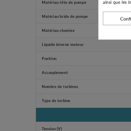
ainsi que les 
Matériau tête de pompe
Matériau bride de pompe
Conf
Matériau chemise
Liquide interne moteur
Position
Accouplement
Nombre de turbines
Type de turbine
Tension (V)