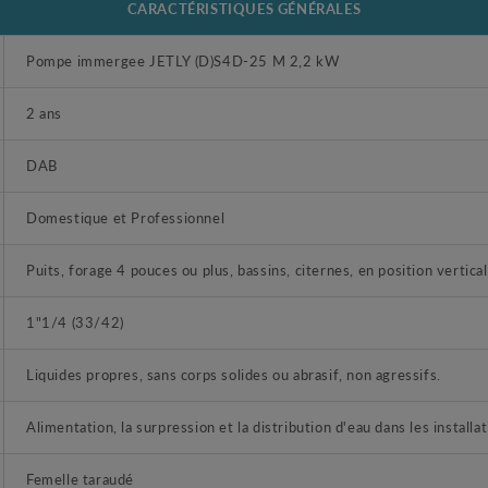
CARACTÉRISTIQUES GÉNÉRALES
Pompe immergee JETLY (D)S4D-25 M 2,2 kW
2 ans
DAB
Domestique et Professionnel
Puits, forage 4 pouces ou plus, bassins, citernes, en position vertical
1"1/4 (33/42)
Liquides propres, sans corps solides ou abrasif, non agressifs.
Alimentation, la surpression et la distribution d'eau dans les install
Femelle taraudé