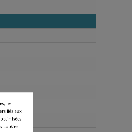
s, les
ers liés aux
s optimisées
es cookies