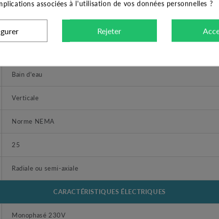
implications associées à l'utilisation de vos données personnelles ?
Acier inox AISI 304
Acier inox AISI 304
igurer
Rejeter
Acce
Acier inox AISI 304
Bain d'eau
Verticale
Norme NEMA
25
Radiale ou semi-axiale
CARACTÉRISTIQUES ÉLECTRIQUES
Monophasé 230V