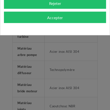
principal
Rejeter
Matériau
Acier inox AISI 304
Accepter
corps
Matériau
Technopolymère
turbine
Matériau
Acier inox AISI 304
arbre pompe
Matériau
Technopolymère
diffuseur
Matériau
Acier inox AISI 304
bride moteur
Matériau
Caoutchouc NBR
joints