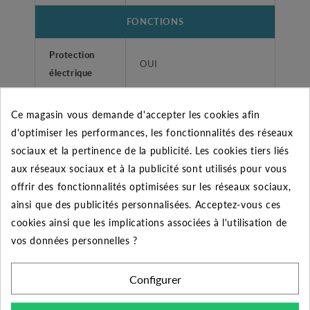
FONCTIONS
Protection
OUI
électrique
Coffret de
Ce magasin vous demande d'accepter les cookies afin
OUI
démarrage
d'optimiser les performances, les fonctionnalités des réseaux
sociaux et la pertinence de la publicité. Les cookies tiers liés
Clapet anti-
OUI
aux réseaux sociaux et à la publicité sont utilisés pour vous
retour intégré
offrir des fonctionnalités optimisées sur les réseaux sociaux,
ainsi que des publicités personnalisées. Acceptez-vous ces
Type de
Protection thermo-
cookies ainsi que les implications associées à l'utilisation de
sécurité
ampèremetrique
vos données personnelles ?
CONSTRUCTION POMPE
Configurer
Matériau
Inox / Technopolymère