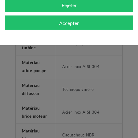
principal
Rejeter
Matériau
Acier inox AISI 304
Accepter
corps
Matériau
Technopolymère
turbine
Matériau
Acier inox AISI 304
arbre pompe
Matériau
Technopolymère
diffuseur
Matériau
Acier inox AISI 304
bride moteur
Matériau
Caoutchouc NBR