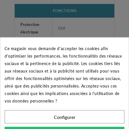
FONCTIONS
Protection
OUI
électrique
Coffret de
Ce magasin vous demande d'accepter les cookies afin
OUI
démarrage
d'optimiser les performances, les fonctionnalités des réseaux
sociaux et la pertinence de la publicité. Les cookies tiers liés
Clapet anti-
aux réseaux sociaux et à la publicité sont utilisés pour vous
OUI
retour intégré
offrir des fonctionnalités optimisées sur les réseaux sociaux,
ainsi que des publicités personnalisées. Acceptez-vous ces
Type de
Protection thermo-
cookies ainsi que les implications associées à l'utilisation de
sécurité
ampèremetrique
vos données personnelles ?
CONSTRUCTION POMPE
Configurer
Matériau
Inox / Technopolymère