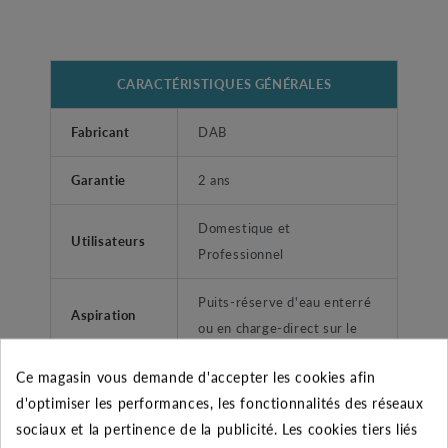
CARACTÉRISTIQUES GÉNÉRALES
Fabricant
DAB
Garantie
2 ans
Domestique et
Utilisateurs
Professionnel
Puits-réserve d'eau enterré
Aspiration
ou en charge-direct sur le
sur
réseau de ville.
Ce magasin vous demande d'accepter les cookies afin
Manomètre, contacteur-
d'optimiser les performances, les fonctionnalités des réseaux
Accessoires
mano, raccords 3 voies.
sociaux et la pertinence de la publicité. Les cookies tiers liés