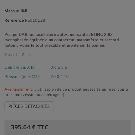
DAB
Marque
Référence
RS010128
Pompe DAB monocellulaire auto-amorçante JETINOX 82
monophasée équipée d'un contacteur, manomètre et raccord
laiton 3 voies le tout précâblé et monté sur la pompe.
Garantie 2 ans.
Débit (en m3/h):
0,6 à 3,6
Pression (en HMT):
20.3 à 40
Avertissement:
L'utilisation de ce produit nécessite un réservoir à
pression (vessie ou diaphragme).
PIÈCES DÉTACHÉES
395.64
€ TTC