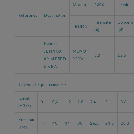
Moteur
2800
tr/min
Référence
Désignation
Intensité
Condens
Tension
(A)
(µF)
Pompe
JETINOX
MONO
3.8
12.5
82 M PRED
230V
0.6 kW
Tableau des performances
Débit
0
0,6
1,2
1.8
2.4
3
3.6
(m3/h)
Pression
47
40
34
30
26.2
23.5
20.3
HMT