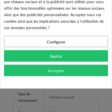
aux réseaux sociaux et à la publicité sont utilisés pour vous
Pompe JETINOX 82 M
offrir des fonctionnalités optimisées sur les réseaux sociaux,
Désignation
PRED 0.6 kW
ainsi que des publicités personnalisées. Acceptez-vous ces
cookies ainsi que les implications associées à l'utilisation de
Diamètre de
vos données personnelles ?
1" ( 26/34)
refoulement
Configurer
Liquides propres sans corps
solides ou abrasifs, non
Type liquide
Rejeter
visqueux, non cristallisé et
chimiquement neutre.
Accepter
Arrosage - surpression
Application
habitation
Type de
Femelle taraudé
refoulement