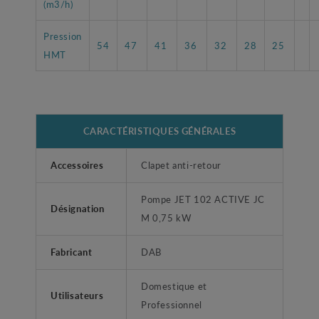
(m3/h)
Pression
54
47
41
36
32
28
25
HMT
CARACTÉRISTIQUES GÉNÉRALES
Accessoires
Clapet anti-retour
Pompe JET 102 ACTIVE JC
Désignation
M 0,75 kW
Fabricant
DAB
Domestique et
Utilisateurs
Professionnel