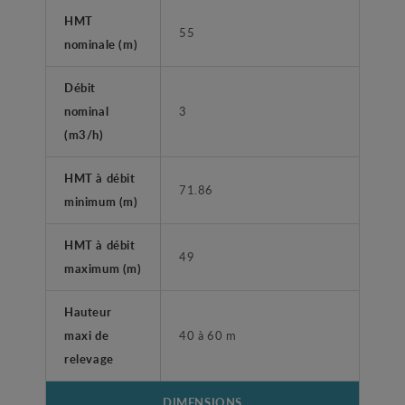
HMT
55
nominale (m)
Débit
nominal
3
(m3/h)
HMT à débit
71.86
minimum (m)
HMT à débit
49
maximum (m)
Hauteur
maxi de
40 à 60 m
relevage
DIMENSIONS