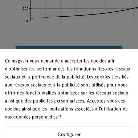
CARACTÉRISTIQUES GÉNÉRALES
Ce magasin vous demande d'accepter les cookies afin
Type
Pompe complète
d'optimiser les performances, les fonctionnalités des réseaux
sociaux et la pertinence de la publicité. Les cookies tiers liés
Fabricant
GRUNDFOS
aux réseaux sociaux et à la publicité sont utilisés pour vous
offrir des fonctionnalités optimisées sur les réseaux sociaux,
Domestique et
ainsi que des publicités personnalisées. Acceptez-vous ces
Utilisateurs
Professionnel
cookies ainsi que les implications associées à l'utilisation de
vos données personnelles ?
SQ 3-55 - GRUNDFOS -
Désignation
1.10 kW - Pompe 3"
Configurer