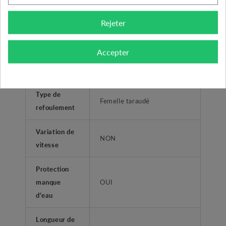
Garantie
2 ans
Rejeter
Diamètre de
1"1/4 (33/42)
refoulement
Accepter
Type liquide
Eaux claires
Type de
Femelle taraudé
refoulement
Variation de
NON
vitesse
Protection
manque
OUI
d'eau
Longueur de