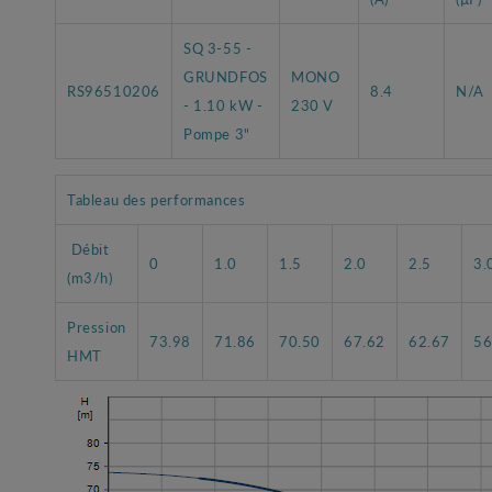
SQ 3-55 -
GRUNDFOS
MONO
RS96510206
8.4
N/A
- 1.10 kW -
230 V
Pompe 3"
Tableau des performances
Débit
0
1.0
1.5
2.0
2.5
3.
(m3/h)
Pression
73.98
71.86
70.50
67.62
62.67
56
HMT