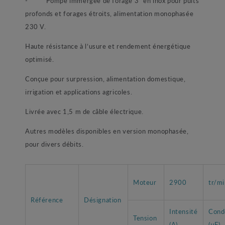
- Pompe immergée de forage 3" en inox pour puits
profonds et forages étroits, alimentation monophasée
230 V.
Haute résistance à l’usure et rendement énergétique
optimisé.
Conçue pour surpression, alimentation domestique,
irrigation et applications agricoles.
Livrée avec 1,5 m de câble électrique.
Autres modèles disponibles en version monophasée,
pour divers débits.
Moteur
2900
tr/m
Référence
Désignation
Intensité
Cond
Tension
(A)
(µF)