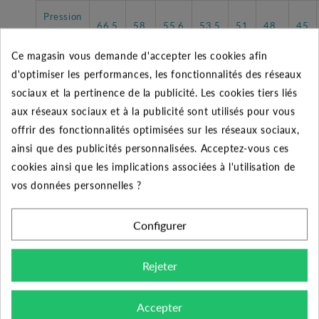
Pression
66,5
58
55,6
53,5
51
48
45
HMT
Ce magasin vous demande d'accepter les cookies afin
d'optimiser les performances, les fonctionnalités des réseaux
sociaux et la pertinence de la publicité. Les cookies tiers liés
aux réseaux sociaux et à la publicité sont utilisés pour vous
CARACTÉRISTIQUES GÉNÉRALES
offrir des fonctionnalités optimisées sur les réseaux sociaux,
20 mètres de câble +
ainsi que des publicités personnalisées. Acceptez-vous ces
Accessoires
coffret de démarrage
cookies ainsi que les implications associées à l'utilisation de
vos données personnelles ?
Pompe de puits MXSM QM
Désignation
506 1,10 kW tout inox -
Configurer
Calpeda
Rejeter
Domestique et
Utilisateurs
Professionnel
Accepter