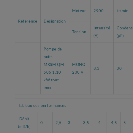
Moteur
2900
tr/min
Référence
Désignation
Intensité
Condens
Tension
(A)
(µF)
Pompe de
puits
MXSM QM
MONO
8,3
30
506 1,10
230 V
kW tout
inox
Tableau des performances
Débit
0
2,5
3
3,5
4
4,5
5
(m3/h)