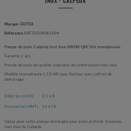
INOX - CALPEDA
CALPEDA
Marque
Référence
RSF72G04061004
Pompe de puits Calpeda tout inox MXSM QM 506 monophasée.
Garantie 2 ans.
Pompe de puits de qualité supérieur de construction tout inox.
Modèle monophasée 1,10 kW sans flotteur avec coffret de
démarrage.
Débit (en m3/h):
2,5 à 8
Pression (en HMT):
16 à 58
Optez pour cette pompe immergée pour puits profond, la pompe
tout inox de Calpeda