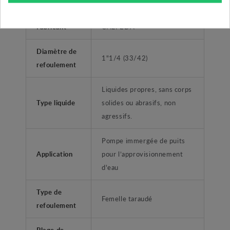
Garantie
2 ans
Fabricant
CALPEDA
Diamètre de
1"1/4 (33/42)
refoulement
Liquides propres, sans corps
Type liquide
solides ou abrasifs, non
agressifs.
Pompe immergée de puits
Application
pour l’approvisionnement
d'eau
Type de
Femelle taraudé
refoulement
Plage de