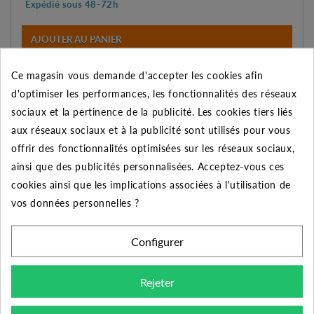
Expédié sous 48-72h
AJOUTER AU PANIER
Ce magasin vous demande d'accepter les cookies afin
Connectez-vous
pour avoir plus d'information sur le
d'optimiser les performances, les fonctionnalités des réseaux
délai exacte de livraison
sociaux et la pertinence de la publicité. Les cookies tiers liés
aux réseaux sociaux et à la publicité sont utilisés pour vous
AJOUTER À MES PRÉFÉRENCES
offrir des fonctionnalités optimisées sur les réseaux sociaux,
AJOUTER AU COMPARATEUR
ainsi que des publicités personnalisées. Acceptez-vous ces
Imprimer
cookies ainsi que les implications associées à l'utilisation de
vos données personnelles ?
REMISE SUR LA QUANTITÉ
Configurer
Appliquée dans le panier
Quantité
Remise
Vous économisez
Rejeter
2
2%
Jusqu'à
18,72 €