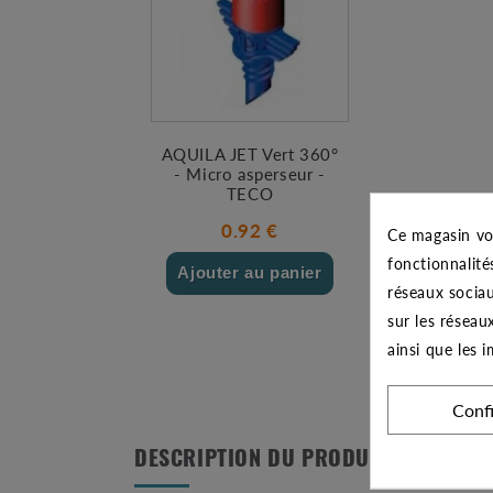
AQUILA JET Vert 360°
- Micro asperseur -
TECO
0.92 €
Ce magasin vo
fonctionnalité
Ajouter au panier
réseaux sociau
sur les réseau
ainsi que les 
Conf
DESCRIPTION DU PRODUIT