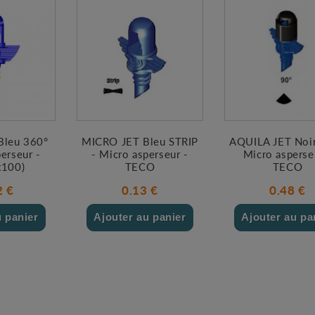
Bleu 360°
MICRO JET Bleu STRIP
AQUILA JET Noir
erseur -
- Micro asperseur -
Micro asperse
x100)
TECO
TECO
2 €
0.13 €
0.48 €
u panier
Ajouter au panier
Ajouter au pa