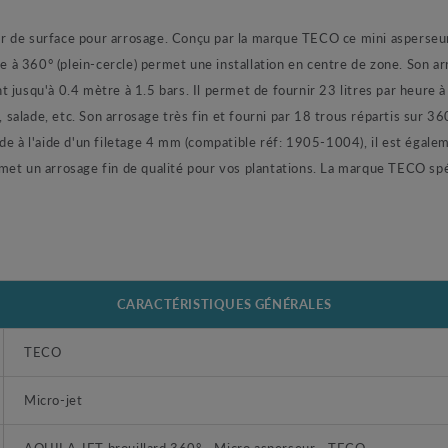
 de surface pour arrosage. Conçu par la marque TECO ce mini asperseur 
ge à 360° (plein-cercle) permet une installation en centre de zone. Son a
 jusqu'à 0.4 mètre à 1.5 bars. Il permet de fournir 23 litres par heure
as, salade, etc. Son arrosage très fin et fourni par 18 trous répartis 
de à l'aide d'un filetage 4 mm (compatible réf: 1905-1004), il est égalem
met un arrosage fin de qualité pour vos plantations. La marque TECO sp
CARACTÉRISTIQUES GÉNÉRALES
TECO
Micro-jet
AQUILA JET brouillard 360° - Micro asperseur - TECO