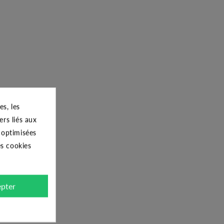
s, les
ers liés aux
s optimisées
es cookies
pter