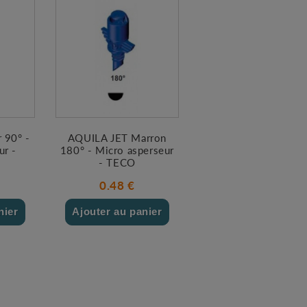
 90° -
AQUILA JET Marron
ur -
180° - Micro asperseur
- TECO
0.48 €
nier
Ajouter au panier