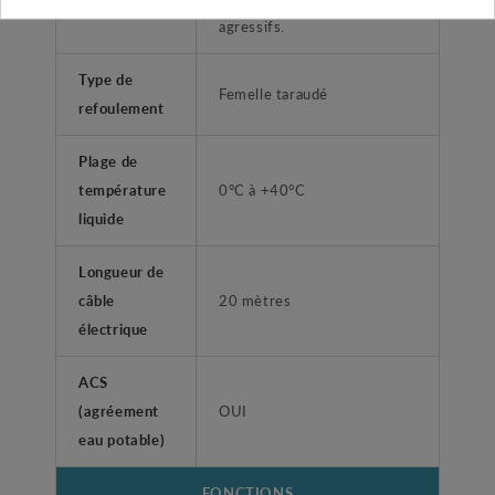
agressifs.
Type de
Femelle taraudé
refoulement
Plage de
température
0°C à +40°C
liquide
Longueur de
câble
20 mètres
électrique
ACS
(agréement
OUI
eau potable)
FONCTIONS