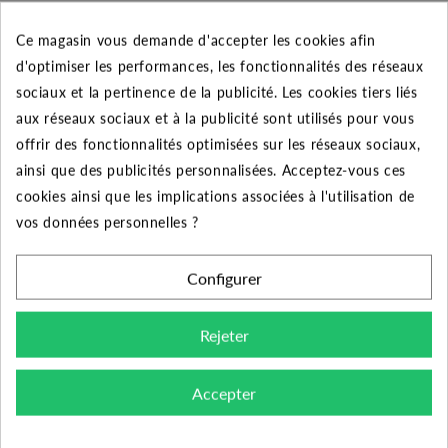
Ce magasin vous demande d'accepter les cookies afin
CARACTÉRISTIQUES GÉNÉRALES
d'optimiser les performances, les fonctionnalités des réseaux
sociaux et la pertinence de la publicité. Les cookies tiers liés
Fabricant
EBARA
aux réseaux sociaux et à la publicité sont utilisés pour vous
offrir des fonctionnalités optimisées sur les réseaux sociaux,
Domestique et
Utilisateurs
ainsi que des publicités personnalisées. Acceptez-vous ces
Professionnel
cookies ainsi que les implications associées à l'utilisation de
vos données personnelles ?
IDROGO 80/12 T - EBARA
Désignation
- Pompe de puits
Configurer
Garantie
2 ans
Rejeter
Diamètre de
1"1/4 (33/42)
refoulement
Accepter
Liquides propres, sans corps
Type liquide
solides ou abrasifs, non