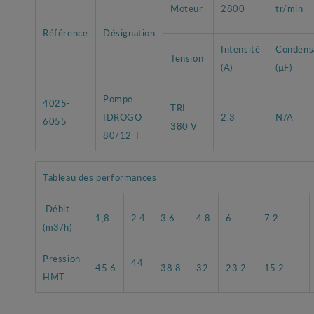
Moteur
2800
tr/min
Référence
Désignation
Intensité
Condens
Tension
(A)
(µF)
Pompe
4025-
TRI
IDROGO
2.3
N/A
6055
380 V
80/12 T
Tableau des performances
Débit
1,8
2.4
3.6
4.8
6
7.2
(m3/h)
Pression
44
45.6
38.8
32
23.2
15.2
HMT