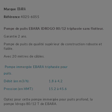
Marque
EBARA
Référence
4025-6055
Pompe de puits EBARA IDROGO 80/12 triphasée sans flotteur.
Garantie 2 ans.
Pompe de puits de qualité supérieur de construction robuste et
fiable.
Avec 20 mètres de câbles.
Pompe immergée EBARA triphasée pour
puits.
Débit (en m3/h):
1,8 à 4,2
Pression (en HMT):
15.2 à 45.6
Optez pour cette pompe immergée pour puits profond, la
pompe Idrogo 80/12 T de EBARA.