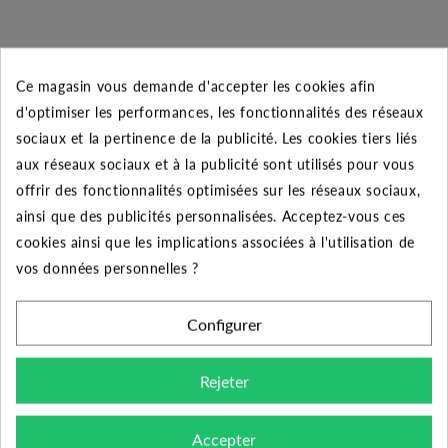
CARACTÉRISTIQUES GÉNÉRALES
Ce magasin vous demande d'accepter les cookies afin
d'optimiser les performances, les fonctionnalités des réseaux
Domestique et
Utilisateurs
sociaux et la pertinence de la publicité. Les cookies tiers liés
Professionnel
aux réseaux sociaux et à la publicité sont utilisés pour vous
offrir des fonctionnalités optimisées sur les réseaux sociaux,
IDROGO M 40/08 - EBARA
Désignation
ainsi que des publicités personnalisées. Acceptez-vous ces
- Pompe de puits
cookies ainsi que les implications associées à l'utilisation de
vos données personnelles ?
Fabricant
EBARA
Garantie
2 ans
Configurer
Diamètre de
1"1/4 (33/42)
Rejeter
refoulement
Accepter
Liquides propres, sans corps