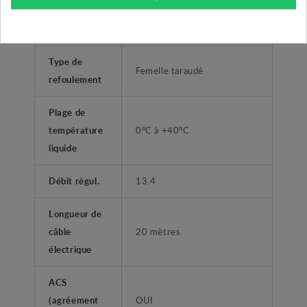
Type liquide
solides ou abrasifs, non
agressifs.
Type de
Femelle taraudé
refoulement
Plage de
température
0°C à +40°C
liquide
Débit régul.
13.4
Longueur de
câble
20 mètres
électrique
ACS
(agréement
OUI