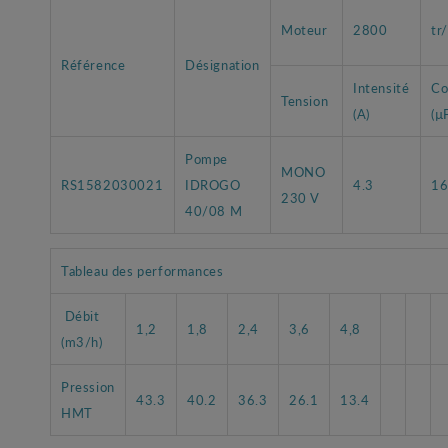
Moteur
2800
tr
Référence
Désignation
Intensité
Co
Tension
(A)
(µ
Pompe
MONO
RS1582030021
IDROGO
4.3
1
230 V
40/08 M
Tableau des performances
Débit
1,2
1,8
2,4
3,6
4,8
(m3/h)
Pression
43.3
40.2
36.3
26.1
13.4
HMT