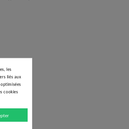
s, les
ers liés aux
s optimisées
es cookies
pter