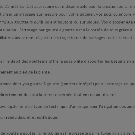
e 25 mètres. Cet accessoire est indispensable pour la création ou la ré
t créer un arrosage sur mesure pour votre potager, vos pots ou encore 
mm) aux goutteurs qu'ils soient boutons ou sur piques. Vos disposer éga
nstallation. L'arrosage par goutte à goutte est à la portée de tous grâce à 
illaire vous permet d'ajuster les trajectoires de passages tout e restant 
isir le débit des goutteurs offre la possibilité d'apporter les besoins en 
tement au pied de la plante.
uronne de tuyau goutte à goutte (goutteur intégré) pour l'arrosage de q
directement du sol à la zone concernée tout en restant discret.
ouve également ce type de technique d'arrosage pour l'irrigation des a
'un rendu discret et esthétique.
 de goutte à goutte, ici le tubing est représenté par le tuyau gris claire. 