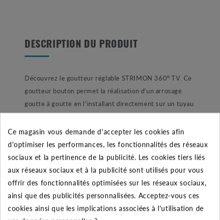
DESCRIPTION DU PRODUIT
Découvrez le goutteur réglable STRIMON 360° TV. Ce
goutteur bouton permet la réalisation d'un arrosage
goutte à goutte en l'installant directement sur un tuyau
polyéthylène. Le raccordement s'effectue grâce à une
tétine "tête de vipère" (TV) 4 x 6 mm planter le
Ce magasin vous demande d'accepter les cookies afin
directement dans votre tuyau (outil de pose référence,
d'optimiser les performances, les fonctionnalités des réseaux
RSOT1271). Les goutteurs individuels sont
sociaux et la pertinence de la publicité. Les cookies tiers liés
principalement utilisés pour l'arrosage d'une zone ou
aux réseaux sociaux et à la publicité sont utilisés pour vous
d'une plante bien ciblée. On les retrouve notamment
offrir des fonctionnalités optimisées sur les réseaux sociaux,
dans l'arrosage de potager, de jardinière de balcon, pots,
ainsi que des publicités personnalisées. Acceptez-vous ces
plats de fleur, etc. L'arrosage par micro-irrigation vous
cookies ainsi que les implications associées à l'utilisation de
permet un arrosage précis afin de limiter la