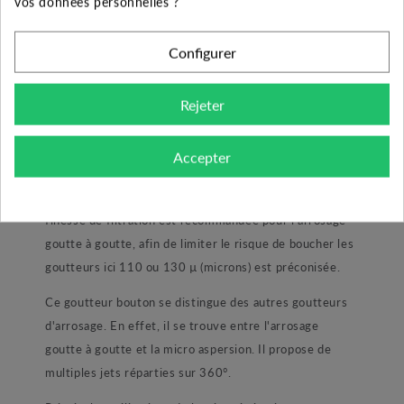
vos données personnelles ?
prolifération des mauvaises herbes, aussi, un large
choix de débit propre à chaque goutteur vous permet
Configurer
de fournir à vos plantes la quantité d'eau qu'elles
désirent sans gaspillage.
Rejeter
Ici, le goutteur STRIMON 360° propose un débit
réglable par simple rotation du chapeau de 0 à 100
Accepter
litres par heure. Sa pression de service maximal est
fixée à 3 bars par son constructeur. Une certaine
finesse de filtration est recommandée pour l'arrosage
goutte à goutte, afin de limiter le risque de boucher les
goutteurs ici 110 ou 130 µ (microns) est préconisée.
Ce goutteur bouton se distingue des autres goutteurs
d'arrosage. En effet, il se trouve entre l'arrosage
goutte à goutte et la micro aspersion. Il propose de
multiples jets réparties sur 360°.