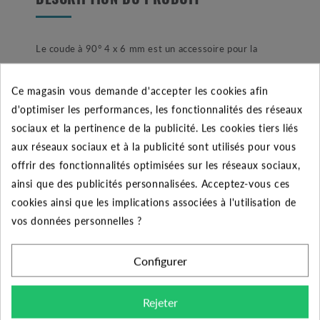
DESCRIPTION DU PRODUIT
Le coude à 90° 4 x 6 mm est un accessoire pour la
micro irrigation par goutte à goutte. Associé à un tuyau
capillaire ou "tubing" le coude permet la création
Ce magasin vous demande d'accepter les cookies afin
d'angles vifs permettant ainsi d'épouser parfaitement la
d'optimiser les performances, les fonctionnalités des réseaux
forme des vos jardinières. Le té dispose de deux
sociaux et la pertinence de la publicité. Les cookies tiers liés
embouts plat et conique épousant parfaitement la
aux réseaux sociaux et à la publicité sont utilisés pour vous
forme du microtube. Aussi, chacun des deux raccords
offrir des fonctionnalités optimisées sur les réseaux sociaux,
dispose d'ergot de non retour pour un bon maintien du
ainsi que des publicités personnalisées. Acceptez-vous ces
tuyau. Ce coude à 90° permet de multiples applications
cookies ainsi que les implications associées à l'utilisation de
d'arrosage pour votre potager, jardinière de balcon ou
vos données personnelles ?
encore vos massifs fleuries.
Configurer
Principales utilisations de la micro-irrigation:
Arrosage de potager et serre, la possibilité de choisir
Rejeter
le débit des goutteurs offre la possibilité d'apporter