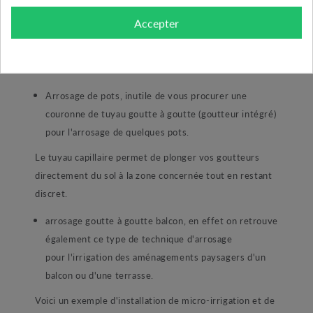
les besoins en eau nécessaire aux plantes cas par cas.
Accepter
Ici le coude permet une réparation ou encore la création
d'anges vifs afin d'épouser parfaitement la forme de
passage de votre tubing.
Arrosage de pots, inutile de vous procurer une
couronne de tuyau goutte à goutte (goutteur intégré)
pour l'arrosage de quelques pots.
Le tuyau capillaire permet de plonger vos goutteurs
directement du sol à la zone concernée tout en restant
discret.
arrosage goutte à goutte balcon, en effet on retrouve
également ce type de technique d'arrosage
pour l'irrigation des aménagements paysagers d'un
balcon ou d'une terrasse.
Voici un exemple d'installation de micro-irrigation et de