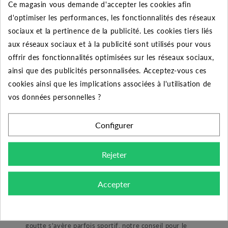
à-goutte. Cet embout est dit de série longue, il
Ce magasin vous demande d'accepter les cookies afin
convient à des tuyaux de 16 mm de diamètre. L'embout
d'optimiser les performances, les fonctionnalités des réseaux
se compose de deux raccordements en diamètre 16 mm
sociaux et la pertinence de la publicité. Les cookies tiers liés
et fileté 3/4" (20/27), pour une longueur d’environ 6
aux réseaux sociaux et à la publicité sont utilisés pour vous
cm. L'embout est conçu pour encaisser une pression de
offrir des fonctionnalités optimisées sur les réseaux sociaux,
service maximale de 4 bars à 20°C.
ainsi que des publicités personnalisées. Acceptez-vous ces
cookies ainsi que les implications associées à l'utilisation de
A quoi ça sert ?
vos données personnelles ?
Les raccords cannelés sont trop peu utilisés dans les
installations de goutte-à-goutte. Cependant un embout
Configurer
tel que celui-ci permet d’effectuer un raccordement à
votre tuyau. Vous l’aurez sans doute remarqué lors d’un
Rejeter
virage serré vos tuyaux ont tendance à se « casser » ce
qui endommage fortement votre matériel.
Accepter
Conseils de montage :
Emboiter un raccord cannelé dans un tuyau goutte-à-
goutte s’avère parfois sportif, notre conseil pour le