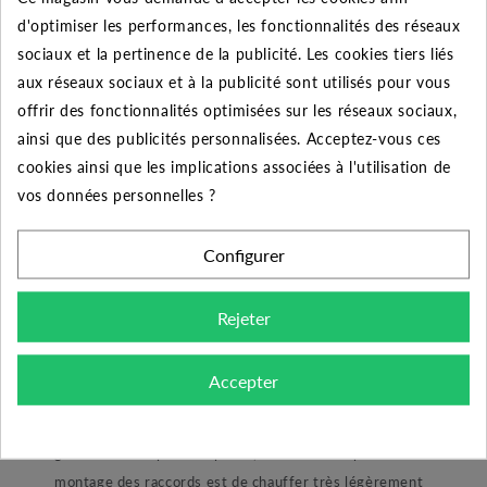
coude est dit de série longue, il convient à des tuyaux
d'optimiser les performances, les fonctionnalités des réseaux
de 16 mm de diamètre. Le Té se compose de trois
sociaux et la pertinence de la publicité. Les cookies tiers liés
raccordements en diamètre 16 mm, pour une longueur
aux réseaux sociaux et à la publicité sont utilisés pour vous
d’environ 6 cm. Le té est conçu pour encaisser une
offrir des fonctionnalités optimisées sur les réseaux sociaux,
pression de service maximale de 4 bars à 20°C.
ainsi que des publicités personnalisées. Acceptez-vous ces
A quoi ça sert ?
cookies ainsi que les implications associées à l'utilisation de
vos données personnelles ?
Les raccords cannelés sont trop peu utilisés dans les
installations de goutte-à-goutte. Cependant un Té tel
Configurer
que celui-ci permet d’effectuer une dérivation à votre
tuyau. Vous l’aurez sans doute remarqué lors d’un
virage serré vos tuyaux ont tendance à se « casser » ce
Rejeter
qui endommage fortement votre matériel.
Accepter
Conseils de montage :
Emboiter un raccord cannelé dans un tuyau goutte-à-
goutte s’avère parfois sportif, notre conseil pour le
montage des raccords est de chauffer très légèrement