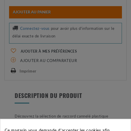
AJOUTER AU PANIER
Connectez-vous
pour avoir plus d'information sur le
délai exacte de livraison
AJOUTER À MES PRÉFÉRENCES
AJOUTER AU COMPARATEUR
Imprimer
DESCRIPTION DU PRODUIT
Découvrez la sélection de raccord cannelé plastique
avec ce raccord Té pour tuyau goutte-à-goutte. Ce
Ce magasin vous demande d'accepter les cookies afin