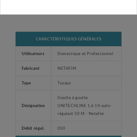
massifs, fleurs, etc.
CARACTÉRISTIQUES GÉNÉRALES
Utilisateurs
Domestique et Professionnel
Fabricant
NETAFIM
Type
Tuyaux
Goutte à goutte
Désignation
UNITECHLINE 1,6 l/h auto-
régulant 50 M - Netafim
Débit régul.
OUI