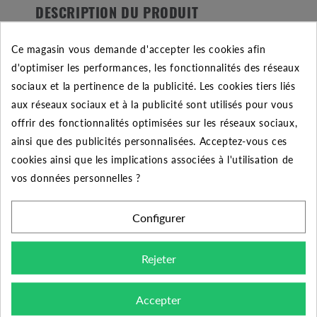
DESCRIPTION DU PRODUIT
Ce magasin vous demande d'accepter les cookies afin
Le produit :
d'optimiser les performances, les fonctionnalités des réseaux
sociaux et la pertinence de la publicité. Les cookies tiers liés
- Découvrez le tuyaux goutte à goutte
aux réseaux sociaux et à la publicité sont utilisés pour vous
UNITECHLINE de la marque NETAFIM. Livré en
offrir des fonctionnalités optimisées sur les réseaux sociaux,
couronne de 50 mètres se tuyaux diamètre 16 mm est
ainsi que des publicités personnalisées. Acceptez-vous ces
applicable dans toutes circonstance, y compris
cookies ainsi que les implications associées à l'utilisation de
enterrable. Se goutte à goutte possède une multitude
vos données personnelles ?
de goutteur autorégulant, cela maintien le débit de 1,6
l/h à chaque goutteur, sur terrain plat et à une pression
Configurer
d’entrer de 1,8 bars vous pourrez installer une longueur
maximum de 200 mètres de ce tuyau. Également, sont
épaisseur de 1.20 mm le rend plus résistant aux
Rejeter
contraintes que la plupart des tuyaux goutte à goutte.
Son système anti-siphon et sa barrière anti-racine rend
Accepter
se tuyau incontournable pour l’arrosage de vos haies,