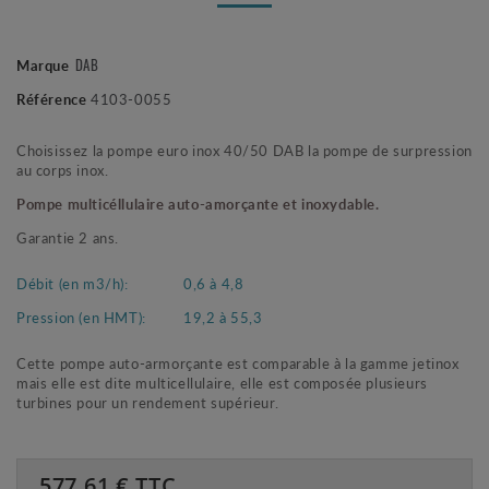
Marque
DAB
Référence
4103-0055
Choisissez la pompe euro inox 40/50 DAB la pompe de surpression
au corps inox.
Pompe multicéllulaire auto-amorçante et inoxydable.
Garantie 2 ans.
Débit (en m3/h):
0,6 à 4,8
Pression (en HMT):
19,2 à 55,3
Cette pompe auto-armorçante est comparable à la gamme jetinox
mais elle est dite multicellulaire, elle est composée plusieurs
turbines pour un rendement supérieur.
577.61
€ TTC