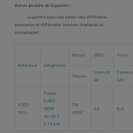
Autres produits de la gamme :
- La gamme euro inox existe sous différentes
puissances et différentes tensions (triphasée ou
monophasée).
Moteur
2800
tr/min
Référence
Désignation
Intensité
Condens
Tension
(A)
(µF)
Pompe
EURO
4103-
TRI
INOX
3,8
N/A
0055
400V
40/50 T
0.75 kW