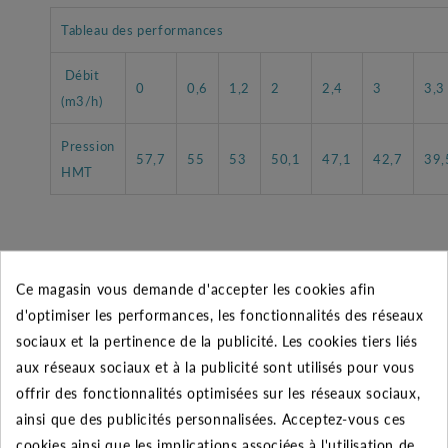
Tableau des performances
Débit
0
0,6
1,2
2
2,4
3
3,3
(m3/h)
Pression
57,7
55
53
50,1
47,1
42,7
39,
HMT
CARACTÉRISTIQUES GÉNÉRALES
Ce magasin vous demande d'accepter les cookies afin
d'optimiser les performances, les fonctionnalités des réseaux
Garantie
2 ans
sociaux et la pertinence de la publicité. Les cookies tiers liés
aux réseaux sociaux et à la publicité sont utilisés pour vous
Utilisateurs
Domestique et Professionnel
offrir des fonctionnalités optimisées sur les réseaux sociaux,
ainsi que des publicités personnalisées. Acceptez-vous ces
Puits - réserve d'eau enterré
Aspiration
cookies ainsi que les implications associées à l'utilisation de