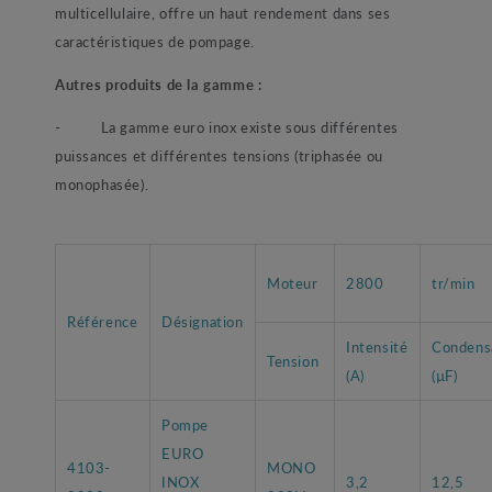
multicellulaire, offre un haut rendement dans ses
caractéristiques de pompage.
Autres produits de la gamme :
- La gamme euro inox existe sous différentes
puissances et différentes tensions (triphasée ou
monophasée).
Moteur
2800
tr/min
Référence
Désignation
Intensité
Condens
Tension
(A)
(µF)
Pompe
EURO
4103-
MONO
INOX
3,2
12,5