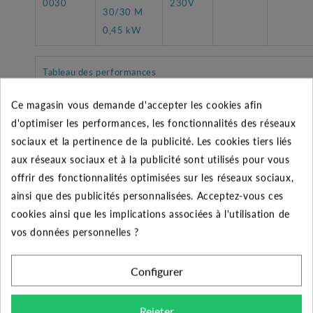
0030
230V
30/30 M
0,45 kW
Tableau des performances
Débit
Ce magasin vous demande d'accepter les cookies afin
0
0,6
1,2
2
2,4
3
3,3
(m3/h)
d'optimiser les performances, les fonctionnalités des réseaux
sociaux et la pertinence de la publicité. Les cookies tiers liés
Pression
aux réseaux sociaux et à la publicité sont utilisés pour vous
46
42
38
31,2
23,3
14,3
9,5
HMT
offrir des fonctionnalités optimisées sur les réseaux sociaux,
ainsi que des publicités personnalisées. Acceptez-vous ces
cookies ainsi que les implications associées à l'utilisation de
vos données personnelles ?
CARACTÉRISTIQUES GÉNÉRALES
Configurer
Puits - réserve d'eau
Aspiration
enterré ou en charge -
sur
Rejeter