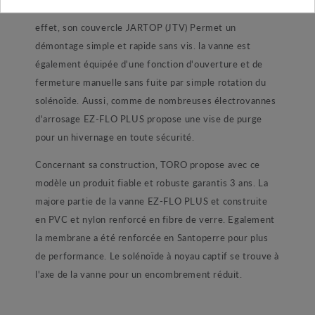
démontre une facilité d'installation et d'entretien. En
effet, son couvercle JARTOP (JTV) Permet un
démontage simple et rapide sans vis. la vanne est
également équipée d'une fonction d'ouverture et de
fermeture manuelle sans fuite par simple rotation du
solénoïde. Aussi, comme de nombreuses électrovannes
d'arrosage EZ-FLO PLUS propose une vise de purge
pour un hivernage en toute sécurité.
Concernant sa construction, TORO propose avec ce
modèle un produit fiable et robuste garantis 3 ans. La
majore partie de la vanne EZ-FLO PLUS et construite
en PVC et nylon renforcé en fibre de verre. Egalement
la membrane a été renforcée en Santoperre pour plus
de performance. Le solénoïde à noyau captif se trouve à
l'axe de la vanne pour un encombrement réduit.