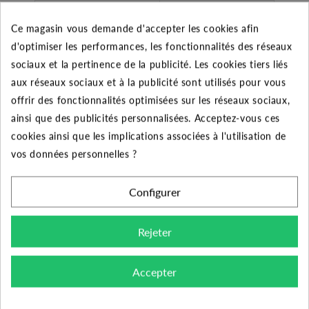
Débit maxi:
6,8 m3/h
Ce magasin vous demande d'accepter les cookies afin
d'optimiser les performances, les fonctionnalités des réseaux
entre axe:
13 cm
sociaux et la pertinence de la publicité. Les cookies tiers liés
1" Mâle
aux réseaux sociaux et à la publicité sont utilisés pour vous
Raccordement:
offrir des fonctionnalités optimisées sur les réseaux sociaux,
ainsi que des publicités personnalisées. Acceptez-vous ces
Le produit :
cookies ainsi que les implications associées à l'utilisation de
- Découvrez l'électrovanne d'arrosage EZ-FLO
vos données personnelles ?
PLUS de la marque TORO. Cette vanne électrique est
conçue pour l'arrosage automatique du jardin, elle se
Configurer
raccorde électriquement à un programmateur 24 Volts
sur secteur. Son accordement hydraulique s'effectue
Rejeter
par un filetage mâle 1" de chaque coté, cette vanne
dispose d'un entre axes de 130 mm.
Accepter
La marque TORO propose une électrovanne facile
d'utilisation, sa désignation "EZ" se prononce "easy"