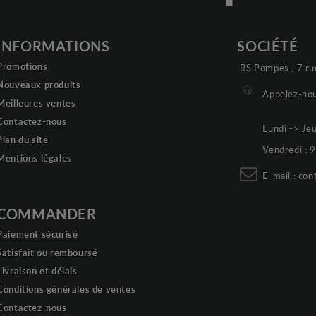
INFORMATIONS
SOCIÉTÉ
Promotions
RS Pompes , 7 ru
Nouveaux produits
Appelez-nou
Meilleures ventes
Contactez-nous
Lundi -> Je
Plan du site
Vendredi :
Mentions légales
E-mail :
con
COMMANDER
Paiement sécurisé
Satisfait ou remboursé
Livraison et délais
Conditions générales de ventes
Contactez-nous