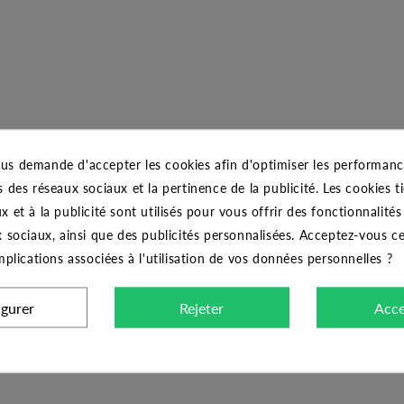
us demande d'accepter les cookies afin d'optimiser les performance
s des réseaux sociaux et la pertinence de la publicité. Les cookies ti
ispensable lorsque vous souhaitez raccorder votre coffret de commande
x et à la publicité sont utilisés pour vous offrir des fonctionnalité
x sociaux, ainsi que des publicités personnalisées. Acceptez-vous c
implications associées à l'utilisation de vos données personnelles ?
nsion maxi de 50V et une intensité maxi de 0.5A.
igurer
Rejeter
Acce