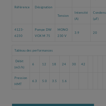
Référence
Désignation
Intensité
Condens
Tension
(A)
(µF)
4123-
Pompe DW
MONO
3.9
20
6230
VOX M 75
230 V
Tableau des performances
Débit
6
12
18
24
30
42
(m3/h)
Pression
6.3
5.0
3.5
1.6
HMT