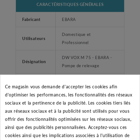
CARACTÉRISTIQUES GÉNÉRALES
Fabricant
EBARA
Domestique et
Utilisateurs
Professionnel
DW VOX M 75 - EBARA -
Désignation
Pompe de relevage
Garantie
2 ans
Ce magasin vous demande d'accepter les cookies afin
d'optimiser les performances, les fonctionnalités des réseaux
Diamètre de
2" (50/60)
sociaux et la pertinence de la publicité. Les cookies tiers liés
refoulement
aux réseaux sociaux et à la publicité sont utilisés pour vous
Type liquide
Eaux claires- chargées
offrir des fonctionnalités optimisées sur les réseaux sociaux,
ainsi que des publicités personnalisées. Acceptez-vous ces
Type de
cookies ainsi que les implications associées à l'utilisation de
Femelle taraudé