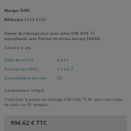
EBARA
Marque
Référence
4123-6230
Pompe de relevage pour eaux usées DW VOX 75
monophasée sans flotteur de niveau marque EBARA.
Garantie 2 ans.
Débit (en m3/h):
6 à 24
Pression (en HMT):
1.6 à 6.3
Granulométrie (en mm)
50
Condensateur intégré.
Choisissez la pompe de relevage DW VOX 75 M avec roue votex
de câble sur RS-pompes.
994.62
€ TTC