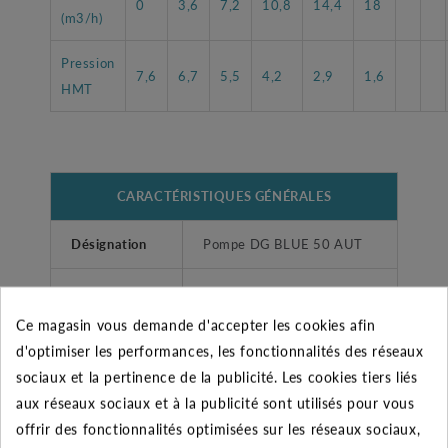
0
3,6
7,2
10,8
14,4
18
(m3/h)
Pression
7,6
6,7
5,5
4,2
2,9
1,6
HMT
CARACTÉRISTIQUES GÉNÉRALES
Désignation
Pompe DG BLUE 50 AUT
Garantie
2 ans
Ce magasin vous demande d'accepter les cookies afin
Fabricant
ZENIT
d'optimiser les performances, les fonctionnalités des réseaux
sociaux et la pertinence de la publicité. Les cookies tiers liés
10 m de câble et un
Accessoires
aux réseaux sociaux et à la publicité sont utilisés pour vous
flotteur
offrir des fonctionnalités optimisées sur les réseaux sociaux,