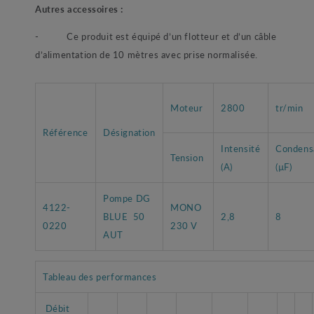
Autres accessoires :
- Ce produit est équipé d’un flotteur et d’un câble
d’alimentation de 10 mètres avec prise normalisée.
Moteur
2800
tr/min
Référence
Désignation
Intensité
Condens
Tension
(A)
(µF)
Pompe DG
4122-
MONO
BLUE 50
2,8
8
0220
230 V
AUT
Tableau des performances
Débit