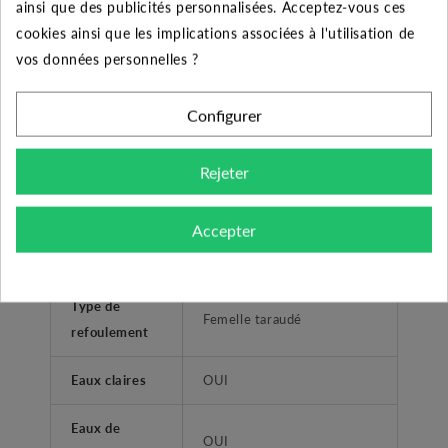
ainsi que des publicités personnalisées. Acceptez-vous ces
Domestique et
Utilisateurs
cookies ainsi que les implications associées à l'utilisation de
Professionnel
vos données personnelles ?
Aspiration sur
Fosses biologiques.
Configurer
Diamètre de
1"1/2 (40/49)
refoulement
Rejeter
Type liquide
Eaux usées domestiques
Accepter
Application
Relevage des eaux usées.
Type de
Femelle taraudé
refoulement
Eaux claires
OUI
Eaux de
OUI