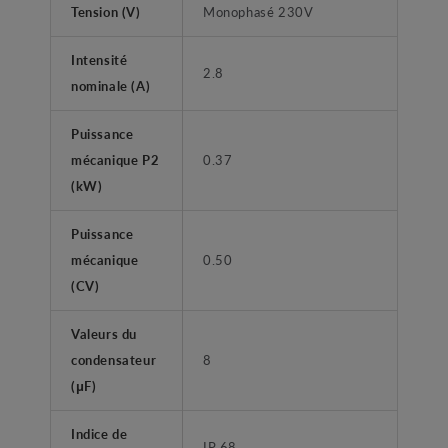
Tension (V)
Monophasé 230V
Intensité
2.8
nominale (A)
Puissance
mécanique P2
0.37
(kW)
Puissance
mécanique
0.50
(CV)
Valeurs du
condensateur
8
(μF)
Indice de
IP 68