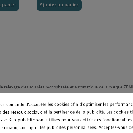
u panier
Ajouter au panier
e relevage d’eaux usées monophasée et automatique de la marque ZENIT
es corps étrangers jusqu’à 40mm grâce à un large passage libre dans la 
me de passe câble à double joint torique pour une meilleur étanchéité. 
us demande d'accepter les cookies afin d'optimiser les performance
e aux conditions difficiles.
s des réseaux sociaux et la pertinence de la publicité. Les cookies ti
x et à la publicité sont utilisés pour vous offrir des fonctionnalité
x sociaux, ainsi que des publicités personnalisées. Acceptez-vous c