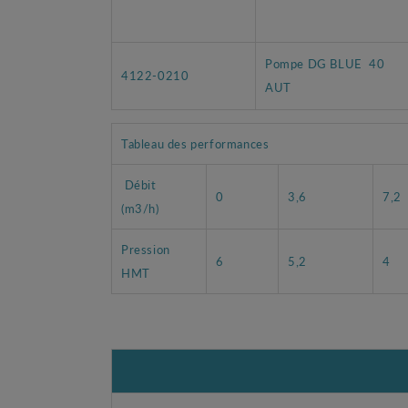
Pompe DG BLUE 40
4122-0210
AUT
Tableau des performances
Débit
0
3,6
7,2
(m3/h)
Pression
6
5,2
4
HMT