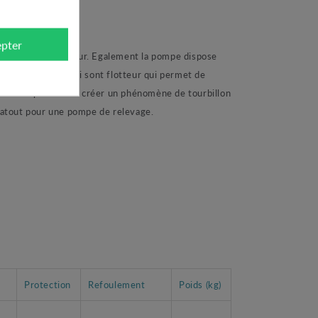
pter
sporté et le moteur. Egalement la pompe dispose
s apprécierez aussi sont flotteur qui permet de
e vortex permet de créer un phénomène de tourbillon
e atout pour une pompe de relevage.
Protection
Refoulement
Poids (kg)