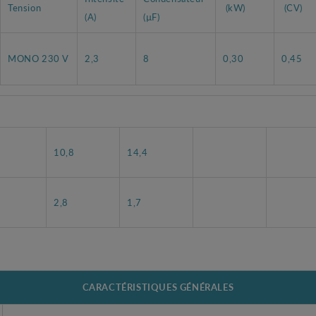
Tension
(kW)
(CV)
(A)
(µF)
MONO 230 V
2,3
8
0,30
0,45
10,8
14,4
2,8
1,7
CARACTÉRISTIQUES GÉNÉRALES