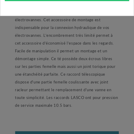
qualité permet la conception d’un collecteur ou appelé
clarinette afin de raccorder entre elles les
électrovannes. Cet accessoire de montage est
indispensable pour la connexion hydraulique de vos
électrovannes. L’encombrement très limité permet à
cet accessoire d’économisé l’espace dans les regards.
Facile de manipulation il permet un montage et un
démontage simple. Ce té possède deux écrous libres
sur les parties femelle mais aussi un joint torique pour
une étanchéité parfaite. Ce raccord télescopique
dispose d'une partie femelle coulissante avec joint
racleur permettant le remplacement d'une vanne en
toute simplicité. Les raccords LASCO ont pour pression
de service maximale 10.5 bars.