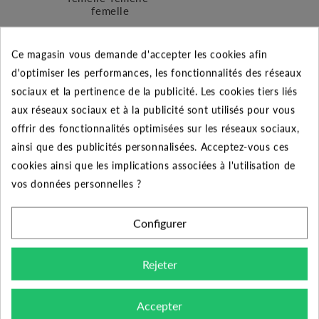
femelle
9.74 €
Ce magasin vous demande d'accepter les cookies afin
Ajouter au panier
d'optimiser les performances, les fonctionnalités des réseaux
sociaux et la pertinence de la publicité. Les cookies tiers liés
aux réseaux sociaux et à la publicité sont utilisés pour vous
offrir des fonctionnalités optimisées sur les réseaux sociaux,
ainsi que des publicités personnalisées. Acceptez-vous ces
cookies ainsi que les implications associées à l'utilisation de
vos données personnelles ?
DESCRIPTION DU PRODUIT
Configurer
Le produit :
Rejeter
-
Le té LASCO (RB1320-010) 1 pouce MMMF est
un raccord de marque Rain Bird pour le montage
Accepter
d’électrovanne d’arrosage. Ce raccord en PVC de haute